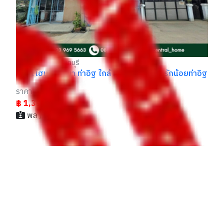
฿ 4,690,000
- / 029xxxx99
อิฐ