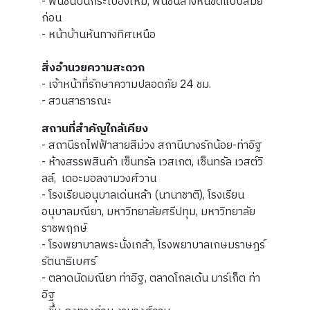
- พื้นชั้นบนกระเบื้องใหม่, พื้นชั้นล่างหินขัดแบบสมัย
ก่อน
- หน้าบ้านหันทางทิศเหนือ
สิ่งอำนวยความสะดวก
- เจ้าหน้าที่รักษาความปลอดภัย 24 ชม.
- สวนสาธารณะ
สถานที่สำคัญใกล้เคียง
- สถานีรถไฟฟ้าสายสีม่วง สถานีบางรักน้อย-ท่าอิฐ
- ห้างสรรพสินค้า เซ็นทรัล เวสเกต, เซ็นทรัล เวสต์วิ
ลล์, เดอะมอลงามวงศ์วาน
- โรงเรียนอนุบาลเด่นหล้า (นานาชาติ), โรงเรียน
อนุบาลมณียา, มหาวิทยาลัยศรีปทุม, มหาวิทยาลัย
ราชพฤกษ์
- โรงพยาบาลพระนั่งเกล้า, โรงพยาบาลเกษมราษฎร์
รัตนาธิเบศร์
- ตลาดนัดมณียา ท่าอิฐ, ตลาดโกลเด้น มาร์เก็ต ท่า
อิฐ