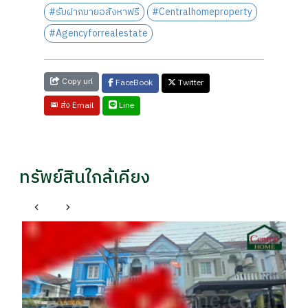
#รับฝากขายอสังหาฟรี
#Centralhomeproperty
#Agencyforrealestate
Copy url
FaceBook
Twitter
Line
ส่ง Email
ทรัพย์สินใกล้เคียง
เมืองนนทบุรี นนทบุรี
เ
บ้านเดี่ยว มณียา 2 ไทรม้า นนทบุรี ราคาถูกที่สุดใน
บ้
โครงการ
รา
ราคา
฿