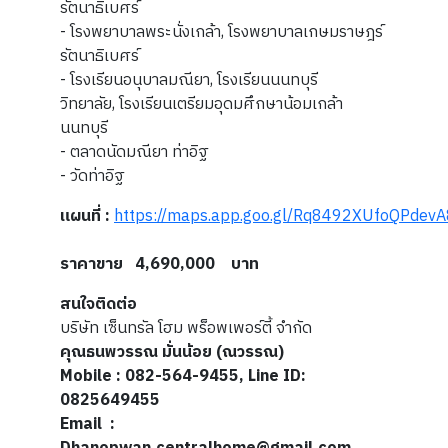
รัตนาธิเบศร์
- โรงพยาบาลพระนั่งเกล้า, โรงพยาบาลเกษมราษฎร์
รัตนาธิเบศร์
- โรงเรียนอนุบาลมณียา, โรงเรียนนนทบุรี
วิทยาลัย, โรงเรียนเตรียมอุดมศึกษาน้อมเกล้า
นนทบุรี
- ตลาดนัดมณียา ท่าอิฐ
- วัดท่าอิฐ
แผนที่ :
https://maps.app.goo.gl/Rq8492XUfoQPdevA
ราคาขาย 4,690,000 บาท
สนใจติดต่อ
บริษัท เซ็นทรัล โฮม พร็อพเพอร์ตี้ จำกัด
คุณธนพวรรณ มั่นน้อย (ณวรรณ)
Mobile : 082-564-9455, Line ID:
0825649455
Email :