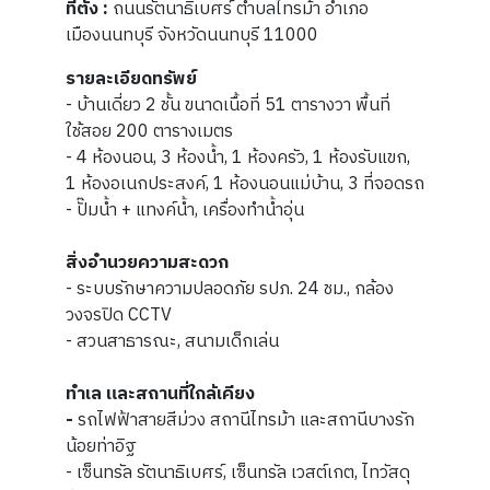
ที่ตั้ง :
ถนนรัตนาธิเบศร์ ตำบลไทรม้า อำเภอ
เมืองนนทบุรี จังหวัดนนทบุรี 11000
รายละเอียดทรัพย์
- บ้านเดี่ยว 2 ชั้น ขนาดเนื้อที่ 51 ตารางวา พื้นที่
ใช้สอย 200 ตารางเมตร
- 4 ห้องนอน, 3 ห้องน้ำ, 1 ห้องครัว, 1 ห้องรับแขก,
1 ห้องอเนกประสงค์, 1 ห้องนอนแม่บ้าน, 3 ที่จอดรถ
- ปั๊มน้ำ + แทงค์น้ำ, เครื่องทำน้ำอุ่น
สิ่งอำนวยความสะดวก
- ระบบรักษาความปลอดภัย รปภ. 24 ชม., กล้อง
วงจรปิด CCTV
- สวนสาธารณะ, สนามเด็กเล่น
ทำเล และสถานที่ใกล้เคียง
-
รถไฟฟ้าสายสีม่วง สถานีไทรม้า และสถานีบางรัก
น้อยท่าอิฐ
- เซ็นทรัล รัตนาธิเบศร์, เซ็นทรัล เวสต์เกต, ไทวัสดุ