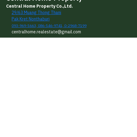
Central Home Property Co.,Ltd.
29/63 Muang Thong Thani
Pak Kret Nonthaburi
093-969-5663, 086-546-9741, 0-2968-7199
centralhome.realestate@gmail.com
เมนูเว็บไซต์
ข่าวสารและกิจกรรม
หน้าแรก
ดาวน์โหลดแบบฟอร์ม
บริการของเรา
เช็คราคาประเมินทรัพย์สิน
รู้จักเซ็นทรัลโฮม
เช็คราคาประเมินห้องชุด
คำนวณวงเงินกู้
คำนวณราคาโอนกรรมสิทธิ์
บทความน่ารู้
ทรัพย์สิน