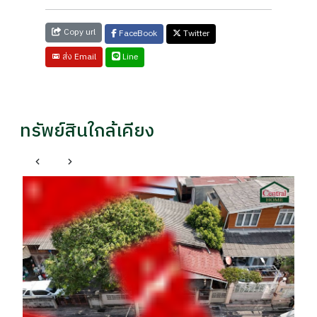
Copy url
FaceBook
Twitter
Line
ส่ง Email
ทรัพย์สินใกล้เคียง
เมืองนนทบุรี นนทบุรี
ทาวน์โฮม ภัชธีญา ท่าอิฐ ใกล้ MRT สถานีบางรักน้อยท่าอิฐ
ราคา
฿ 1,395,000
พล / 085xxxxx42