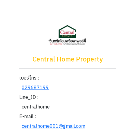
Central Home Property
เบอร์โทร :
029687199
Line_ID :
centralhome
E-mail :
centralhome001@gmail.com