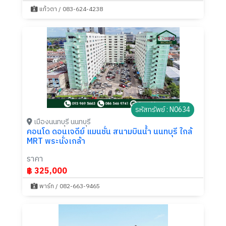
แก้วตา / 083-624-4238
รหัสทรัพย์ : N0634
เมืองนนทบุรี นนทบุรี
คอนโด ดอนเจดีย์ แมนชั่น สนามบินน้ำ นนทบุรี ใกล้
MRT พระนั่งเกล้า
ราคา
฿ 325,000
พาร์ท / 082-663-9465