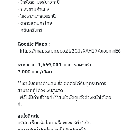
- ใกล้เดอะมอล์บางกะปิ
- ร.พ. รามคำแหง
- โรงพยาบาลเวชธานี
- ตลาดสดนครไทย
- ศรีนครินทร์
Google Maps :
https://maps.app.goo.gl/2GJvXAH17AuoomnE6
ราคาขาย 1,669,000 บาท ราคาเช่า
7,000 บาท/เดือน
**เรามีบริการด้านสินเชื่อ ติดต่อได้กับทุกธนาคาร
สามารถกู้ได้วงเงินสูงสุด
ฟรีไม่มีค่าใช้จ่ายค่ะ**สนใจนัดดูแจ้งล่วงหน้าได้เลย
ค่ะ
สนใจติดต่อ
บริษัท เซ็นทรัล โฮม พร็อพเพอร์ตี้ จำกัด