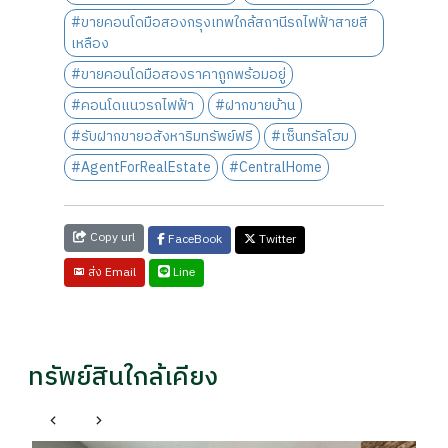
#ขายคอนโดมือสองกรุงเทพใกล้สถานีรถไฟฟ้าสายสี
เหลือง
#ขายคอนโดมือสองราคาถูกพร้อมอยู่
#คอนโดแนวรถไฟฟ้า
#ฝากขายบ้าน
#รับฝากขายอสังหาริมทรัพย์ฟรี
#เซ็นทรัลโฮม
#AgentForRealEstate
#CentralHome
Copy url
FaceBook
Twitter
Line
ส่ง Email
ทรัพย์สินใกล้เคียง