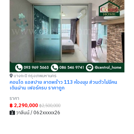
บางกะปิ กรุงเทพมหานคร
คอนโด แอสปาย ลาดพร้าว 113 วิวสวย ไม่มีตึกบัง ทำเลดี
บ้
ราคาถูก
รา
ราคา
รา
฿ 2,450,000
฿
วาลินน์ / 062xxxxx26