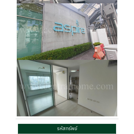
รหัสทรัพย์