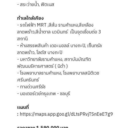
- สระว่ายน้ำ, ฟิตเนส
ทำเลใกล้เคียง
- รถไฟฟ้า MRT ,สีส้ม รามคำแหง,สีเหลือง
ลาดพร้าว,สีน้ำตาล นวมินทร์ เป็นจุดเชื่อมต่อ 3
สถานี
- ห้างสรรพสินค้า เดอะมอลล์ บางกะปิ, เซ็นทรัล
ลาดพร้าว, โลตัส บางกะปิ
- มหาวิทยาลัยรามคำแหง, สถาบันบัณฑิต
พัฒนบริหารศาสตร์ ( นิด้า )
- โรงพยาบาลรามคำแหง, โรงพยาบาลสมิติเวช
ศรีนครินทร์
- ทางด่วนศรีรัช
- มอเตอร์เวย์กรุงเทพ - ชลบุรี
แผนที่
:
https://maps.app.goo.gl/dLtsPRvjTSnEeE7g9