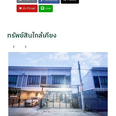
Line
ส่ง Email
ทรัพย์สินใกล้เคียง
บางกะปิ กรุงเทพมหานคร
บ้านเดี่ยว 3 ชั้น 54 ตารางวา ลาดพร้าว 136 คลองจั่น
ให
ราคาถูก
ปล
ราคา
รา
฿ 7,200,000
฿ 
฿7,500,000
- / 029xxxx99