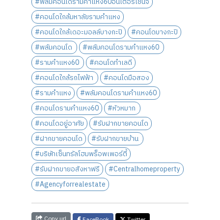
#พลัมคอนโดรามคำแหง60อินเตอร์เชนจ์
#คอนโดใกล้มหาลัยรามคำแหง
#คอนโดใกล้เดอะมอลล์บางกะปิ
#คอนโดบางกะปิ
#พลัมคอนโด
#พลัมคอนโดรามคำแหง60
#รามคำแหง60
#คอนโดทำเลดี
#คอนโดใกล้รถไฟฟ้า
#คอนโดมือสอง
#รามคำแหง
#พลัมคอนโดรามคำแหง60
#คอนโดรามคำแหง60
#หัวหมาก
#คอนโดอยู่อาศัย
#รับฝากขายคอนโด
#ฝากขายคอนโด
#รับฝากขายบ้าน
#บริษัทเซ็นทรัลโฮมพร็อพเพอร์ตี้
#รับฝากขายอสังหาฟรี
#Centralhomeproperty
#Agencyforrealestate
Copy url
FaceBook
Twitter