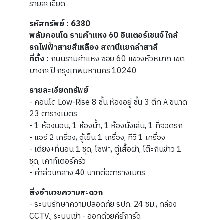
รายละเอียด
รหัสทรัพย์ : 6380
พลัมคอนโด รามคำแหง 60 อินเตอร์เชนจ์ ใกล้
รถไฟฟ้าสายสีเหลือง สถานีแยกลำสาลี
ที่ตั้ง :
ถนนรามคำแหง ซอย 60 แขวงหัวหมาก เขต
บางกะปิ กรุงเทพมหานคร 10240
รายละเอียดทรัพย์
- คอนโด Low-Rise 8 ชั้น ห้องอยู่ ชั้น 3 ตึก A ขนาด
23 ตารางเมตร
- 1 ห้องนอน, 1 ห้องน้ำ, 1 ห้องนั่งเล่น, 1 ที่จอดรถ
- แอร์ 2 เครื่อง, ตู้เย็น 1 เครื่อง, ทีวี 1 เครื่อง
- เตียง+ที่นอน 1 ชุด, โซฟา, ตู้เสื้อผ้า, โต๊ะกินข้าว 1
ชุด, เคาท์เตอร์ครัว
- ค่าส่วนกลาง 40 บาทต่อตารางเมตร
สิ่งอำนวยความสะดวก
- ระบบรักษาความปลอดภัย รปภ. 24 ชม., กล้อง
CCTV., ระบบเข้า - ออกด้วยคีย์การ์ด