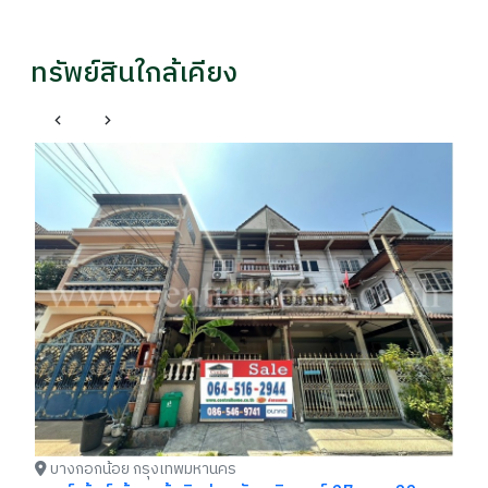
ทรัพย์สินใกล้เคียง
อา
รา
฿
บางกอกน้อย กรุงเทพมหานคร