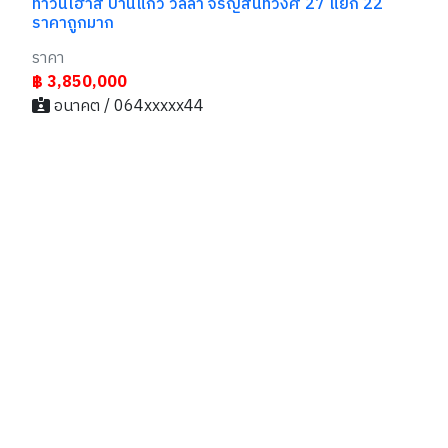
ทาวน์เฮ้าส์ บ้านแก้ว วิลล่า จรัญสนิทวงศ์ 27 แยก 22
ราคาถูกมาก
ราคา
฿ 3,850,000
อนาคต / 064xxxxx44