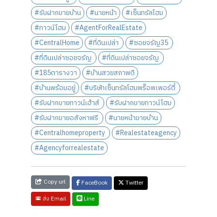
#รับฝากขายบ้าน
#นายหน้า
#เซ็นทรัลโฮม
#ทาวน์โฮม
#AgentForRealEstate
#CentralHome
#ที่ดินเปล่า
#ซอยจรัญ35
#ที่ดินเปล่าซอยจรัญ
#ที่ดินเปล่าซอยจรัญ
#185ตารางวา
#บ้านสวยสภาพดี
#บ้านพร้อมอยู่
#บริษัทเซ็นทรัลโฮมพร็อพเพอร์ตี้
#รับฝากขายทาวน์เฮ้าส์
#รับฝากขายทาวน์โฮม
#รับฝากขายอสังหาฟรี
#นายหน้าขายบ้าน
#Centralhomeproperty
#Realestateagency
#Agencyforrealestate
Copy url
FaceBook
Twitter
Line
ส่ง Email