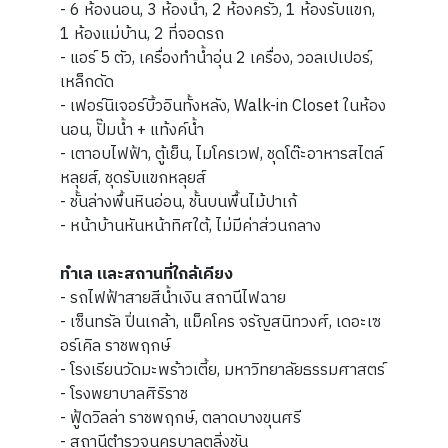
- 6 ห้องนอน, 3 ห้องน้ำ, 2 ห้องครัว, 1 ห้องรับแขก,
1 ห้องแม่บ้าน, 2 ที่จอดรถ
- แอร์ 5 ตัว, เครื่องทำน้ำอุ่น 2 เครื่อง, วอลเปเปอร์,
เหล็กดัด
- เฟอร์นิเจอร์บิ้วอินทั้งหลัง, Walk-in Closet ในห้อง
นอน, ปั๊มน้ำ + แท้งค์น้ำ
- เตาอบไฟฟ้า, ตู้เย็น, ไมโครเวฟ, ชุดโต๊ะอาหารสไตล์
หลุยส์, ชุดรับแขกหลุยส์
- ชั้นล่างพื้นหินอ่อน, ชั้นบนพื้นไม้ปาเก้
- หน้าบ้านหันหน้าทิศใต้, ไม่มีค่าส่วนกลาง
ทำเล และสถานที่ใกล้เคียง
- รถไฟฟ้าสายสีน้ำเงิน สถานีไฟฉาย
- เซ็นทรัล ปิ่นเกล้า, แม็คโคร จรัญสนิทวงศ์, เดอะเซ
อร์เคิล ราชพฤกษ์
- โรงเรียนวัดมะพร้าวเตี้ย, มหาวิทยาลัยธรรมศาสตร์
- โรงพยาบาลศิริราช
- ฟู้ดวิลล่า ราชพฤกษ์, ตลาดบางขุนศรี
- สถานีตำรวจนครบาลตลิ่งชัน