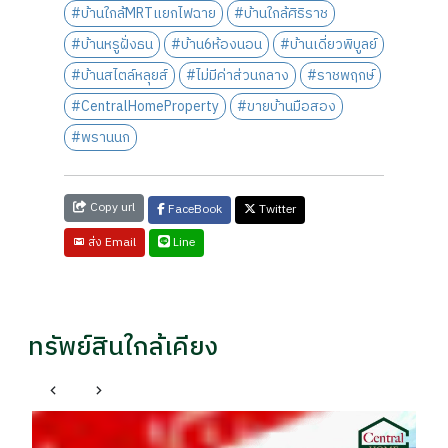
#บ้านใกล้MRTแยกไฟฉาย
#บ้านใกล้ศิริราช
#บ้านหรูฝั่งธน
#บ้าน6ห้องนอน
#บ้านเดี่ยวพิบูลย์
#บ้านสไตล์หลุยส์
#ไม่มีค่าส่วนกลาง
#ราชพฤกษ์
#CentralHomeProperty
#ขายบ้านมือสอง
#พรานนก
Copy url
FaceBook
Twitter
Line
ส่ง Email
ทรัพย์สินใกล้เคียง
ตลิ่งชัน กรุงเทพมหานคร