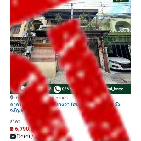
บ้านเดี่ยว หมู่บ้าน อิ่มอัมพร 2 ซอย ราชพฤกษ์ 9
ทา
ถน
ราคา
รา
฿ 6,190,000
฿6,290,000
฿
- / 029xxxx99