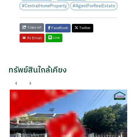
#CentralHomeProperty
#AgentForRealEstate
Copy url
FaceBook
Twitter
Line
ส่ง Email
ทรัพย์สินใกล้เคียง
ทา
เค
รา
฿