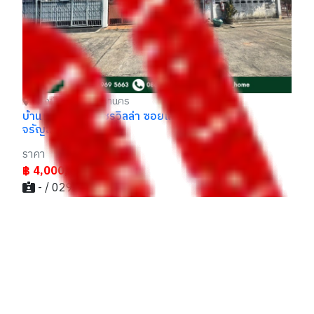
ย
ตลิ่งชัน กรุงเทพมหานคร
บ้านแฝด เมืองเพชรวิลล่า ซอยแก้วเงินทอง 39 -
จรัญสนิทวงศ์ 35
ราคา
฿ 4,000,000
- / 029xxxx99