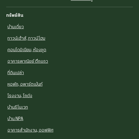
ทรัพย์สิน
บ้านเดี่ยว
ทาวน์เฮ้าส์, ทาวน์โฮม
คอนโดมิเนียม, ห้องชุด
อาคารพาณิชย์ ตึกแถว
ที่ดินเปล่า
หอพัก, อพาร์ตเม้นท์
โรงงาน, โกดัง
บ้านรีโนเวท
บ้าน NPA
อาคารสำนักงาน, ออฟฟิศ