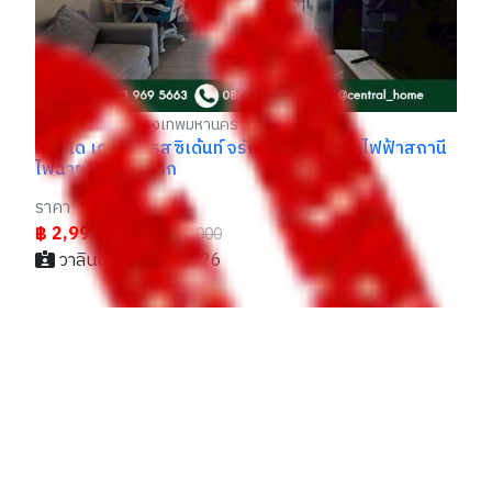
วาลินน์ / 062xxxxx26
นี