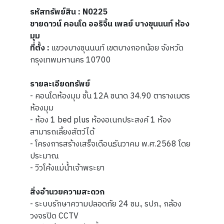
รหัสทรัพย์สิน : N0225
ขายดาวน์ คอนโด ออริจิ้น เพลย์ บางขุนนนท์ ห้อง
มุม
ที่ตั้ง :
แขวงบางขุนนนท์ เขตบางกอกน้อย จังหวัด
กรุงเทพมหานคร 10700
รายละเอียดทรัพย์
- คอนโดห้องมุม ชั้น 12A ขนาด 34.90 ตารางเมตร
ห้องมุม
- ห้อง 1 bed plus ห้องอเนกประสงค์ 1 ห้อง
สามารถเลี้ยงสัตว์ได้
- โครงการสร้างเสร็จเดือนธันวาคม พ.ศ.2568 โดย
ประมาณ
- วิวโค้งแม่น้ำเจ้าพระยา
สิ่งอำนวยความสะดวก
- ระบบรักษาความปลอดภัย 24 ชม., รปภ., กล้อง
วงจรปิด CCTV