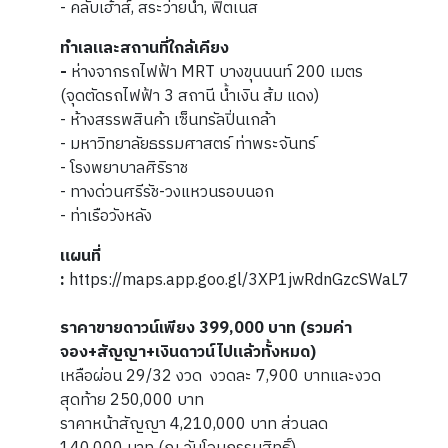
- คลับเฮ้าส์, สระว่ายน้ำ, ฟิตเนส
ทำเลและสถานที่ใกล้เคียง
-
ห่างจากรถไฟฟ้า MRT บางขุนนนท์ 200 เมตร
(จุดตัดรถไฟฟ้า 3 สถานี น้ำเงิน ส้ม แดง)
- ห้างสรรพสินค้า เซ็นทรัลปิ่นเกล้า
- มหาวิทยาลัยธรรมศาสตร์ ท่าพระจันทร์
- โรงพยาบาลศิริราช
- ทางด่วนศรีรัช-วงแหวนรอบนอก
- ท่าเรือวังหลัง
แผนที่
:
https://maps.app.goo.gl/3XP1jwRdnGzcSWaL7
ราคาขายดาวน์เพียง 399,000
บาท (
รวมค่า
จอง+สัญญา+เงินดาวน์ไปแล้วทั้งหมด)
เหลือผ่อน 29/32 งวด งวดละ 7,900 บาทและงวด
สุดท้าย 250,000 บาท
ราคาหน้าสัญญา 4,210,000 บาท ส่วนลด