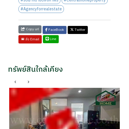
#รับฝากขายอสังหาฟรี
#Centralhomeproperty
#Agencyforrealestate
Copy url
FaceBook
Twitter
Line
ส่ง Email
ทรัพย์สินใกล้เคียง
บางกอกน้อย กรุงเทพมหานคร
คอนโด เดอะ เพรสซิเด้นท์ จรัญ-แยกไฟฉาย 34.69 ตรม.
บ้
ทำเลดี ติดรถไฟฟ้าสถานีไฟฉาย ห้องใหม่มาก
รา
ราคา
รา
฿ 2,990,000
฿
฿3,290,000