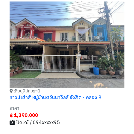
ธ
บ้
รา
฿
ธัญบุรี ปทุมธานี
ทาวน์เฮ้าส์ หมู่บ้านตวันนาวิลล์ รังสิต - คลอง 9
ราคา
฿ 1,390,000
ปัณณ์ / 094xxxxx95