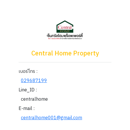
Central Home Property
เบอร์โทร :
029687199
Line_ID :
centralhome
E-mail :
centralhome001@gmail.com