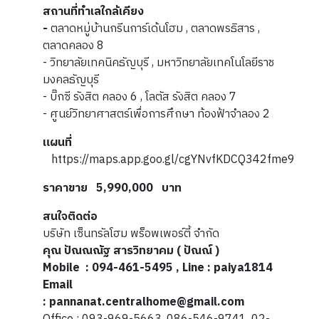
สถานที่ทำเลใกล้เคียง
-
ตลาดหมู่บ้านกรีนการ์เด้นโฮม , ตลาดพรธิสาร ,
ตลาดคลอง 8
- วิทยาลัยเทคนิคธัญบุรี , มหาวิทยาลัยเทคโนโลยีราช
มงคลธัญบุรี
- บิ๊กซี รังสิต คลอง 6 , โลตัส รังสิต คลอง 7
- ศูนย์วิทยาศาสตร์เพื่อการศึกษา ท้องฟ้าจำลอง 2
แผนที่
https://maps.app.goo.gl/cgYNvfKDCQ342fme9
ราคาขาย 5,990,000 บาท
สนใจติดต่อ
บริษัท เซ็นทรัลโฮม พร็อพเพอร์ตี้ จำกัด
คุณ ปัณณณัฐ สารวิทยาคม ( ปัณณ์ )
Mobile : 094-461-5495 , Line : paiya1814
Email
: pannanat.centralhome@gmail.com