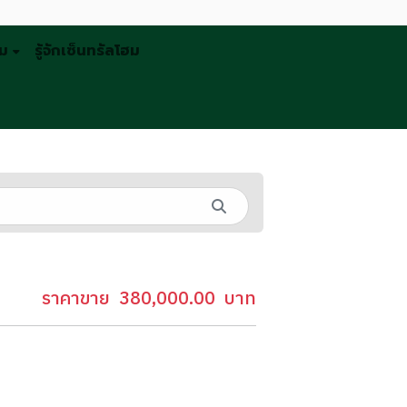
รม
รู้จักเซ็นทรัลโฮม
ราคาขาย
380,000.00
บาท