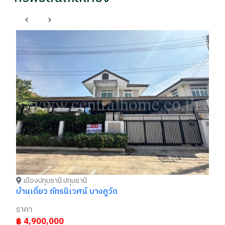
เมืองปทุมธานี ปทุมธานี
เ
บ้านเดี่ยว ภัทรนิเวศน์ บางคูวัด
ทา
(B
ราคา
รา
฿ 6,990,000
฿
อนาคต / 064xxxxx44