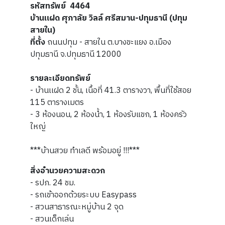
รหัสทรัพย์ 4464
บ้านแฝด ศุภาลัย วิลล์ ศรีสมาน-ปทุมธานี (ปทุม
สายใน)
ที่ตั้ง
ถนนปทุม - สายใน ต.บางขะแยง อ.เมือง
ปทุมธานี จ.ปทุมธานี 12000
รายละเอียดทรัพย์
- บ้านเเฝด 2 ชั้น, เนื้อที่ 41.3 ตารางวา, พื้นที่ใช้สอย
115 ตารางเมตร
- 3 ห้องนอน, 2 ห้องน้ำ, 1 ห้องรับแขก, 1 ห้องครัว
ใหญ่
***บ้านสวย ทำเลดี พร้อมอยู่ !!!***
สิ่งอำนวยความสะดวก
- รปภ. 24 ชม.
- รถเข้าออกด้วยระบบ Easypass
- สวนสาธารณะหมู่บ้าน 2 จุด
- สวนเด็กเล่น