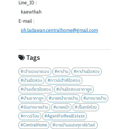
Line_ID :
kaewthah
E-mail :
ph.ladawan.centralhome@gmail.com
Tags
#เจ้าของขายเอง
#หาบ้าน
#หาบ้านมือสอง
#บ้านมือสอง
#ทาวน์เฮ้าส์มือสอง
#บ้านเดี่ยวมือสอง
#บ้านมือสองราคาถูก
#บ้านราคาถูก
#นายหน้าขายบ้าน
#ฝากขายบ้าน
#รับฝากขายบ้าน
#นายหน้า
#เซ็นทรัลโฮม
#ทาวน์โฮม
#AgentForRealEstate
#CentralHome
#ขายบ้านแฝดศุภาลัยวิลล์