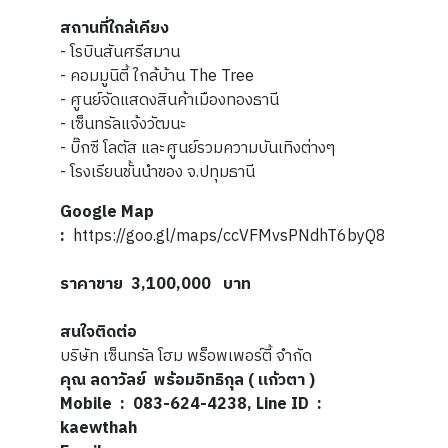
สถานที่ใกล้เคียง
- โรบินสันศรีสมาน
- คอมมูนิตี้ ใกล้บ้าน The Tree
- ศูนย์จัดแสดงสินค้าเมืองทองธานี
- เซ็นทรัลแจ้งวัฒนะ
- บิ๊กซี โลตัส และศูนย์รวมความบันเทิงต่างๆ
- โรงเรียนชั้นนำของ จ.ปทุมธานี
Google Map
:
https://goo.gl/maps/ccVFMvsPNdhT6byQ8
ราคาขาย 3,100,000 บาท
สนใจติดต่อ
บริษัท เซ็นทรัล โฮม พร็อพเพอร์ตี้ จำกัด
คุณ ลดาวัลย์ พร้อมอิทธิกุล ( แก้วตา )
Mobile : 083-624-4238, Line ID :
kaewthah