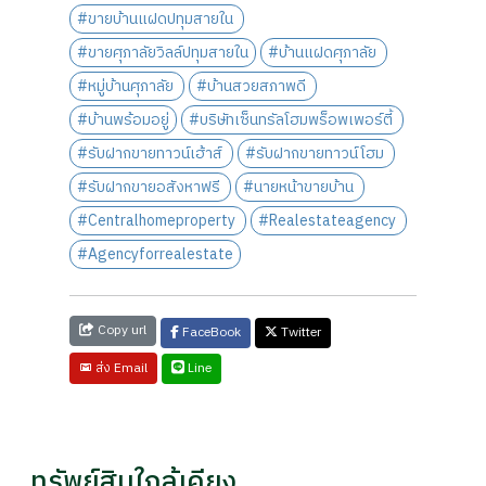
#ขายบ้านแฝดปทุมสายใน
#ขายศุภาลัยวิลล์ปทุมสายใน
#บ้านแฝดศุภาลัย
#หมู่บ้านศุภาลัย
#บ้านสวยสภาพดี
#บ้านพร้อมอยู่
#บริษัทเซ็นทรัลโฮมพร็อพเพอร์ตี้
#รับฝากขายทาวน์เฮ้าส์
#รับฝากขายทาวน์โฮม
#รับฝากขายอสังหาฟรี
#นายหน้าขายบ้าน
#Centralhomeproperty
#Realestateagency
#Agencyforrealestate
Copy url
FaceBook
Twitter
Line
ส่ง Email
ทรัพย์สินใกล้เคียง