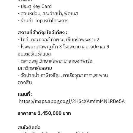
- ประตู Key Card
- สวนหย่อม, สระว่ายน้ำ, ฟิตเนส
- ร้านค้า Top หน้าโครงการ
สถานที่สำคัญ ใกล้เคียง :
- ใกล้ เดอะมอลล์ ท่าพระ, เซ็นทรัลพระราม2
- โรงพยาบาลพญาไท 3 โรงพยาบาลบางปะกอก9
อินเตอร์เนชั่ลแนล,
- ตลาดพลู ,วิทยาลัยพยาบาลกองทัพเรือ ,
มหาวิทยาลัยสยาม
- วัดปากน้ำ ภาษีเจริญ , ท่าเรือวุฒากาศ ,สะพาน
ตากสิน
แผนที่ :
https://maps.app.goo.gl/2HScXAmfmMNLRDe5A
ราคาขาย 1,450,000 บาท
สนใจติดต่อ