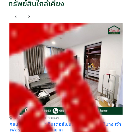
ทรัพย์สินใกล้เคียง
ภาษีเจริญ กรุงเทพมหานคร
คอนโด เดอะเพรสซิเด้นท์ สาทร - ราชพฤกษ์ เฟส 2 ติด
คอ
รถไฟฟ้า MRT สถานีบางหว้า ราคาถูกที่สุดในโครงการ
รถ
ราคา
รา
฿ 2,090,000
฿
฿2,290,000
- / 029xxxx99
้า