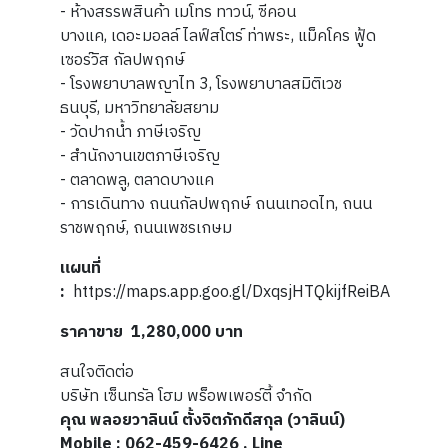
- ห้างสรรพสินค้า เมโทร ทาวน์, ซีคอน
บางแค, เดอะมอลล์ ไลฟ์สโตร์ ท่าพระ, แม็คโคร ฟู้ด
เซอร์วิส กัลปพฤกษ์
- โรงพยาบาลพญาไท 3, โรงพยาบาลสมิติเวช
ธนบุรี, มหาวิทยาลัยสยาม
- วัดปากน้ำ ภาษีเจริญ
- สำนักงานเขตภาษีเจริญ
- ตลาดพลู, ตลาดบางแค
- การเดินทาง ถนนกัลปพฤกษ์ ถนนเทอดไท, ถนน
ราชพฤกษ์, ถนนเพชรเกษม
แผนที่
:
https://maps.app.goo.gl/DxqsjHTQkijfReiBA
ราคาขาย 1,280,000 บาท
สนใจติดต่อ
บริษัท เซ็นทรัล โฮม พร็อพเพอร์ตี้ จำกัด
คุณ พลอยวาลินน์ ตั้งจิตภักดีสกุล (วาลินน์)
Mobile : 062-459-6426 , Line