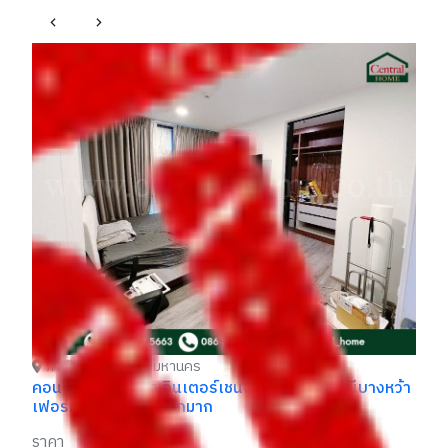
ภาษีเจริญ กรุงเทพมหานคร
คอนโด เดอะเพรสซิเด้นท์ สาทร - ราชพฤกษ์ เฟส 2 ติด
แอ
รถไฟฟ้า MRT สถานีบางหว้า ราคาถูกที่สุดในโครงการ
รา
ราคา
฿
฿ 2,090,000
฿2,290,000
- / 029xxxx99
้า