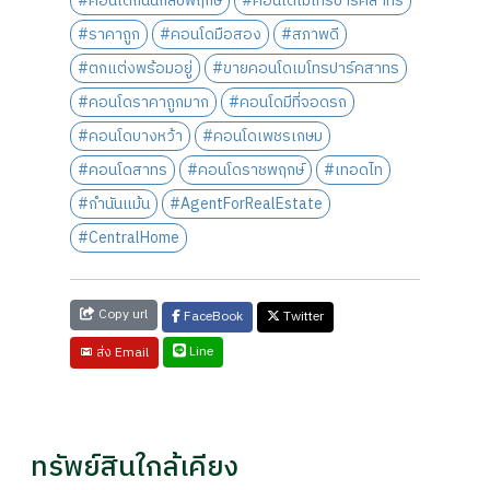
#คอนโดถนนกัลปพฤกษ์
#คอนโดเมโทรปาร์คสาทร
#ราคาถูก
#คอนโดมือสอง
#สภาพดี
#ตกแต่งพร้อมอยู่
#ขายคอนโดเมโทรปาร์คสาทร
#คอนโดราคาถูกมาก
#คอนโดมีที่จอดรถ
#คอนโดบางหว้า
#คอนโดเพชรเกษม
#คอนโดสาทร
#คอนโดราชพฤกษ์
#เทอดไท
#กำนันแม้น
#AgentForRealEstate
#CentralHome
Copy url
FaceBook
Twitter
Line
ส่ง Email
ทรัพย์สินใกล้เคียง