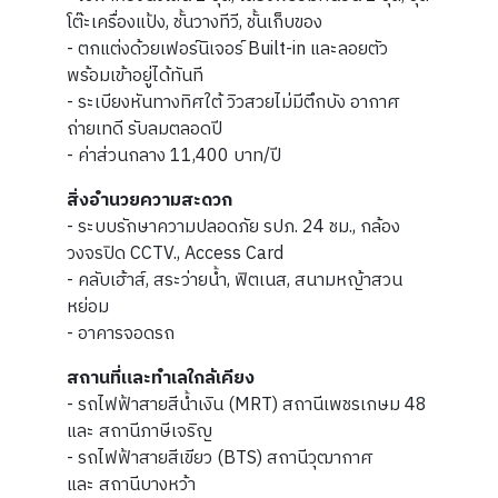
โต๊ะเครื่องแป้ง, ชั้นวางทีวี, ชั้นเก็บของ
- ตกแต่งด้วยเฟอร์นิเจอร์ Built-in
และลอยตัว
พร้อมเข้าอยู่ได้ทันที
- ระเบียงหันทางทิศใต้ วิวสวยไม่มีตึกบัง อากาศ
ถ่ายเทดี รับลมตลอดปี
- ค่าส่วนกลาง 11,400 บาท/ปี
สิ่งอำนวยความสะดวก
- ระบบรักษาความปลอดภัย รปภ. 24 ชม., กล้อง
วงจรปิด CCTV., Access Card
- คลับเฮ้าส์, สระว่ายน้ำ, ฟิตเนส, สนามหญ้าสวน
หย่อม
- อาคารจอดรถ
สถานที่และทำเลใกล้เคียง
- รถไฟฟ้าสายสีน้ำเงิน (MRT) สถานีเพชรเกษม 48
และ สถานีภาษีเจริญ
- รถไฟฟ้าสายสีเขียว (BTS) สถานีวุฒากาศ
และ สถานีบางหว้า