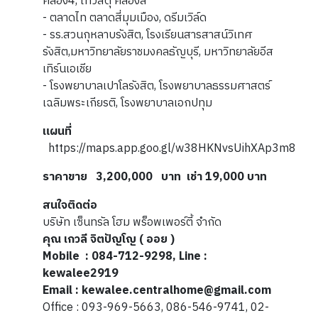
คลอง4, ไทวัสดุ คลองสี่
- ตลาดไท ตลาดสี่มุมเมือง, ดรีมเวิล์ด
- รร.สวนกุหลาบรังสิต, โรงเรียนสารสาสน์วิเทศ
รังสิต,มหาวิทยาลัยราชมงคลธัญบุรี, มหาวิทยาลัยอีส
เทิร์นเอเชีย
- โรงพยาบาลเปาโลรังสิต, โรงพยาบาลธรรมศาสตร์
เฉลิมพระเกียรติ, โรงพยาบาลเอกปทุม
แผนที่
https://maps.app.goo.gl/w38HKNvsUihXAp3m8
ราคาขาย 3,200,000 บาท เช่า 19,000 บาท
สนใจติดต่อ
บริษัท เซ็นทรัล โฮม พร็อพเพอร์ตี้ จำกัด
คุณ เกวลี จิตปัญโญ ( ออย )
Mobile : 084-712-9298, Line :
kewalee2919
Email : kewalee.centralhome@gmail.com
Office : 093-969-5663, 086-546-9741, 02-