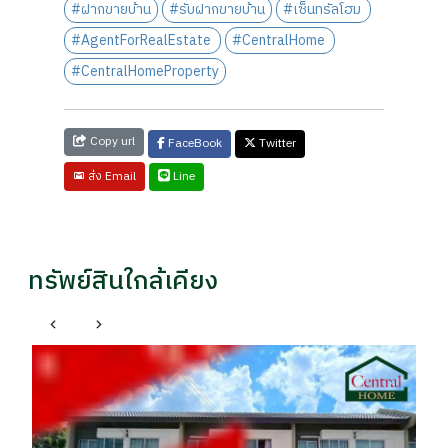
#ฝากขายบ้าน
#รับฝากขายบ้าน
#เซ็นทรัลโฮม
#AgentForRealEstate
#CentralHome
#CentralHomeProperty
Copy url
FaceBook
Twitter
Line
ส่ง Email
ทรัพย์สินใกล้เคียง
คลองหลวง ปทุมธานี
บ้านเดี่ยว ธาราวิลล์ รังสิต - คลอง 5 ราคาถูกที่สุด
ทา
โ
ราคา