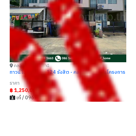
รา
฿ 2,250,000
฿
ทราย / 096xxxxx55
าร