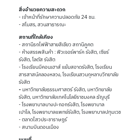
สิ่งอำนวยความสะดวก
- เจ้าหน้าที่รักษาความปลอดภัย 24 ชม.
- สโมสร, สวนสาธารณะ
สถานที่ใกล้เคียง
- สถานีรถไฟฟ้าสายสีเขียว สถานีคูคต
- ห้างสรรพสินค้า : ฟิวเจอร์พาร์ค รังสิต, เซียร์
รังสิต, โลตัส รังสิต
- โรงเรียนบีคอนเฮาส์ แย้มสอาดรังสิต, โรงเรียน
สารสาสน์คลองหลวง, โรงเรียนสวนกุหลาบวิทยาลัย
รังสิต
-
มหาวิทยาลัยธรรมศาสตร์ รังสิต, มหาวิทยาลัย
รังสิต, มหาวิทยาลัยเทคโนโลยีราชมงคล ธัญบุรี
- โรงพยาบาลบางปะกอกรังสิต, โรงพยาบาล
เปาโล, โรงพยาบาลแพทย์รังสิต, โรงพยาบาลปทุมเวช
- ตลาดไสวประชาราษฎร์
- สนามบินดอนเมือง
แผนที่