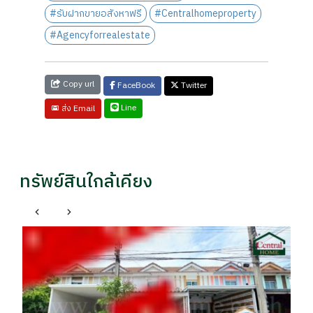
#รับฝากขายอสังหาฟรี
#Centralhomeproperty
#Agencyforrealestate
Copy url
FaceBook
Twitter
Line
ส่ง Email
ทรัพย์สินใกล้เคียง
บ้
รา
฿