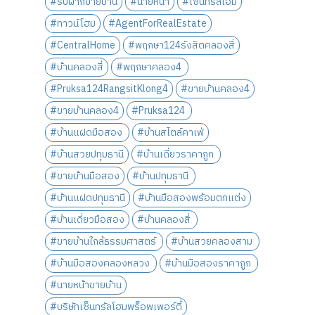
#รับฝากขายบ้าน
#นายหน้า
#เซ็นทรัลโฮม
#ทาวน์โฮม
#AgentForRealEstate
#CentralHome
#พฤกษา124รังสิตคลองสี่
#บ้านคลองสี่
#พฤกษาคลอง4
#Pruksa124RangsitKlong4
#ขายบ้านคลอง4
#ขายบ้านคลอง4
#Pruksa124
#บ้านแฝดมือสอง
#บ้านสไตล์คาเฟ่
#บ้านสวยปทุมธานี
#บ้านเดี่ยวราคาถูก
#ขายบ้านมือสอง
#บ้านปทุมธานี
#บ้านแฝดปทุมธานี
#บ้านมือสองพร้อมตกแต่ง
#บ้านเดี่ยวมือสอง
#บ้านคลองสี่
#ขายบ้านใกล้ธรรมศาสตร์
#บ้านสวยคลองสาม
#บ้านมือสองคลองหลวง
#บ้านมือสองราคาถูก
#นายหน้าขายบ้าน
#บริษัทเซ็นทรัลโฮมพร็อพเพอร์ตี้