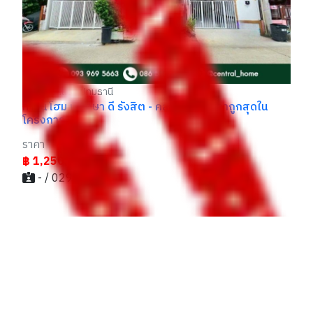
คลองหลวง ปทุมธานี
ทาวน์โฮม พฤกษา ดี รังสิต - คลองสาม ราคาถูกสุดใน
โครงการ
ราคา
฿ 1,250,000
- / 029xxxx99