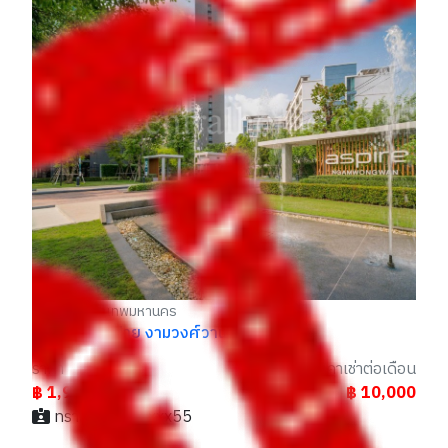
ราคาถูก
สะ
ราคา
รา
฿ 11,500,000
฿
คิดส์ / 083xxxxx75
ือน
00