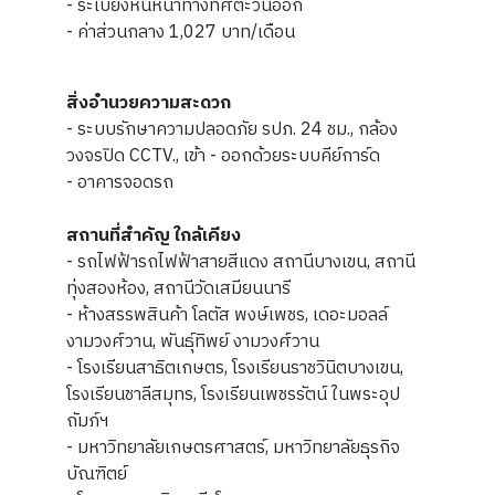
- ระเบียงหันหน้าทางทิศตะวันออก
- ค่าส่วนกลาง 1,027 บาท/เดือน
สิ่งอำนวยความสะดวก
- ระบบรักษาความปลอดภัย รปภ. 24 ชม., กล้อง
วงจรปิด CCTV., เข้า - ออกด้วยระบบคีย์การ์ด
- อาคารจอดรถ
สถานที่สำคัญ ใกล้เคียง
- รถไฟฟ้ารถไฟฟ้าสายสีแดง สถานีบางเขน, สถานี
ทุ่งสองห้อง, สถานีวัดเสมียนนารี
- ห้างสรรพสินค้า โลตัส พงษ์เพชร, เดอะมอลล์
งามวงศ์วาน, พันธุ์ทิพย์ งามวงศ์วาน
- โรงเรียนสาธิตเกษตร, โรงเรียนราชวินิตบางเขน,
โรงเรียนชาลีสมุทร, โรงเรียนเพชรรัตน์ ในพระอุป
ถัมภ์ฯ
- มหาวิทยาลัยเกษตรศาสตร์, มหาวิทยาลัยธุรกิจ
บัณฑิตย์