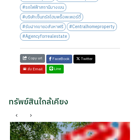
#รถไฟฟ้าสถานีบางเขน
#บริษัทเซ็นทรัลโฮมพร็อพเพอร์ตี้
#รับฝากขายอสังหาฟรี
#Centralhomeproperty
#Agencyforrealestate
Copy url
FaceBook
Twitter
Line
ส่ง Email
ทรัพย์สินใกล้เคียง
หลักสี่ กรุงเทพมหานคร
บ้านเดี่ยว ซอยงามวงศ์วาน 43 แยก 7 ทำเลดี พร้อมอยู่
บ้