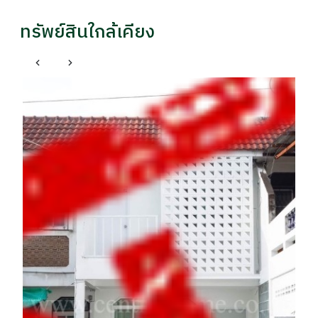
ทรัพย์สินใกล้เคียง
หลักสี่ กรุงเทพมหานคร
ทาวน์เฮ้าส์ 3 ชั้น ซอยงามวงศ์วาน 47 โครงสร้างดี แปลง
ให
ริม เหมาะลงทุนรีโนเวท
ดี
ราคา
รา
฿ 3,290,000
฿ 
฿3,390,000
- / 029xxxx99