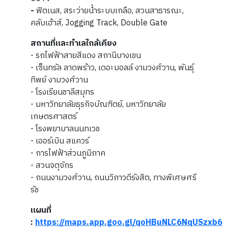
-
ฟิตเนส, สระว่ายน้ำระบบเกลือ, สวนสาธารณะ,
คลับเฮ้าส์, Jogging Track, Double Gate
สถานที่และทำเลใกล้เคียง
- รถไฟฟ้าสายสีแดง สถานีบางเขน
- เซ็นทรัล ลาดพร้าว, เดอะมอลล์ งามวงศ์วาน, พันธุ์
ทิพย์ งามวงศ์วาน
- โรงเรียนชาลีสมุทร
- มหาวิทยาลัยธุรกิจบัณฑิตย์, มหาวิทยาลัย
เกษตรศาสตร์
- โรงพยาบาลนนทเวช
- เออร์เบิน สแควร์
- การไฟฟ้าส่วนภูมิภาค
- สวนจตุจักร
- ถนนงามวงศ์วาน, ถนนวิภาวดีรังสิต, ทางพิเศษศรี
รัช
แผนที่
:
https://maps.app.goo.gl/qoHBuNLC6NqUSzxb6