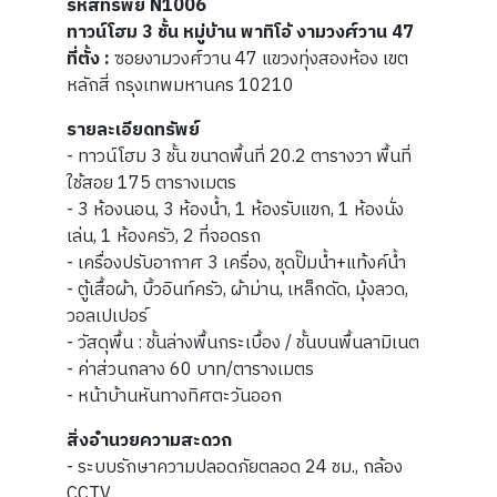
รหัสทรัพย์ N1006
ทาวน์โฮม 3 ชั้น หมู่บ้าน พาทิโอ้ งามวงศ์วาน 47
ที่ตั้ง :
ซอยงามวงศ์วาน 47 แขวงทุ่งสองห้อง เขต
หลักสี่ กรุงเทพมหานคร 10210
รายละเอียดทรัพย์
- ทาวน์โฮม 3 ชั้น ขนาดพื้นที่ 20.2 ตารางวา พื้นที่
ใช้สอย 175 ตารางเมตร
- 3 ห้องนอน, 3 ห้องน้ำ, 1 ห้องรับแขก, 1 ห้องนั่ง
เล่น, 1 ห้องครัว, 2 ที่จอดรถ
- เครื่องปรับอากาศ 3 เครื่อง, ชุดปั๊มน้ำ+แท้งค์น้ำ
- ตู้เสื้อผ้า, บิ้วอินท์ครัว, ผ้าม่าน, เหล็กดัด, มุ้งลวด,
วอลเปเปอร์
- วัสดุพื้น : ชั้นล่างพื้นกระเบื้อง / ชั้นบนพื้นลามิเนต
- ค่าส่วนกลาง 60 บาท/ตารางเมตร
- หน้าบ้านหันทางทิศตะวันออก
สิ่งอำนวยความสะดวก
- ระบบรักษาความปลอดภัยตลอด 24 ชม., กล้อง
CCTV