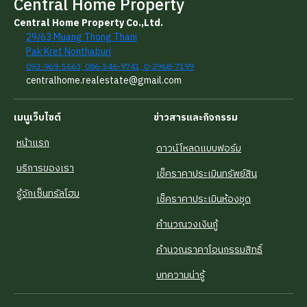
Central Home Property
Central Home Property Co.,Ltd.
29/63 Muang Thong Thani
Pak Kret Nonthaburi
093-969-5663, 086-546-9741, 0-2968-7199
centralhome.realestate@gmail.com
เมนูเว็บไซต์
ข่าวสารและกิจกรรม
หน้าแรก
ดาวน์โหลดแบบฟอร์ม
บริการของเรา
เช็คราคาประเมินทรัพย์สิน
รู้จักเซ็นทรัลโฮม
เช็คราคาประเมินห้องชุด
คำนวณวงเงินกู้
คำนวณราคาโอนกรรมสิทธิ์
บทความน่ารู้