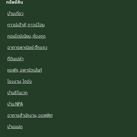
ทรัพย์สิน
บ้านเดี่ยว
ทาวน์เฮ้าส์, ทาวน์โฮม
คอนโดมิเนียม, ห้องชุด
อาคารพาณิชย์ ตึกแถว
ที่ดินเปล่า
หอพัก, อพาร์ตเม้นท์
โรงงาน, โกดัง
บ้านรีโนเวท
บ้าน NPA
อาคารสำนักงาน, ออฟฟิศ
บ้านแฝด