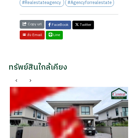
#Realestateagency
#Agencyforrealestate
Copy url
FaceBook
Twitter
Line
ส่ง Email
ทรัพย์สินใกล้เคียง
เมืองสมุทรปราการ สมุทรปราการ
บ้านเดี่ยว 113 ตารางวา กลางเมืองปากน้ำ วงเวียนท้าย
ที
บ้าน สมุทรปราการ
แ
ราคา
รา
฿ 12,500,000
฿
พล / 085xxxxx42