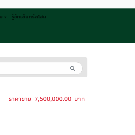
รม
รู้จักเซ็นทรัลโฮม
ราคาขาย
7,500,000.00
บาท