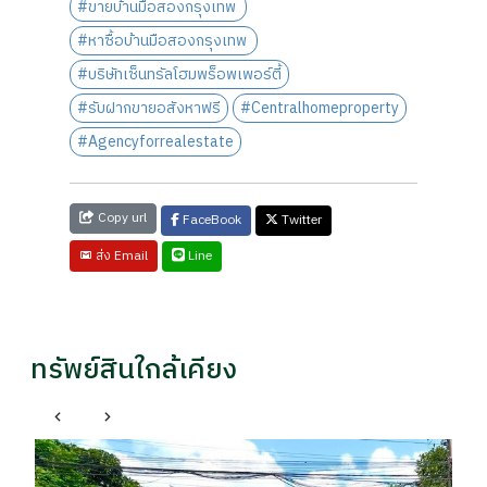
#ขายบ้านมือสองกรุงเทพ
#หาซื้อบ้านมือสองกรุงเทพ
#บริษัทเซ็นทรัลโฮมพร็อพเพอร์ตี้
#รับฝากขายอสังหาฟรี
#Centralhomeproperty
#Agencyforrealestate
Copy url
FaceBook
Twitter
Line
ส่ง Email
ทรัพย์สินใกล้เคียง
ธัญบุรี ปทุมธานี
ธ