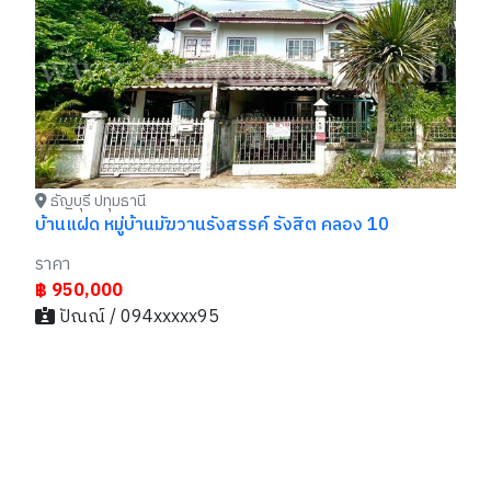
บ้านเดี่ยว มัฆวานรังสรรค์ รังสิต - นครนายก คลอง 10
ทา
หลังใหญ่ พร้อมอยู่
รา
ราคา
รา
฿ 2,300,000
฿
- / 029xxxx99