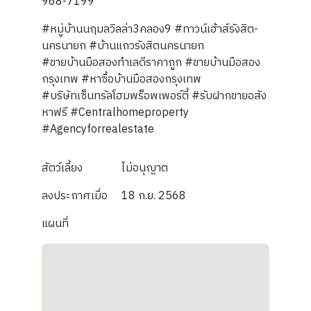
968-7199
#หมู่บ้านนฤมลวิลล่า3คลอง9 #ทาวน์เฮ้าส์รังสิต-
นครนายก #บ้านแถวรังสิตนครนายก
#ขายบ้านมือสองทำเลดีราคาถูก #ขายบ้านมือสอง
กรุงเทพ #หาซื้อบ้านมือสองกรุงเทพ
#บริษัทเซ็นทรัลโฮมพร็อพเพอร์ตี้ #รับฝากขายอสัง
หาฟรี #Centralhomeproperty
#Agencyforrealestate
สัตว์เลี้ยง
ไม่อนุญาต
ลงประกาศเมื่อ
18 ก.ย. 2568
แผนที่