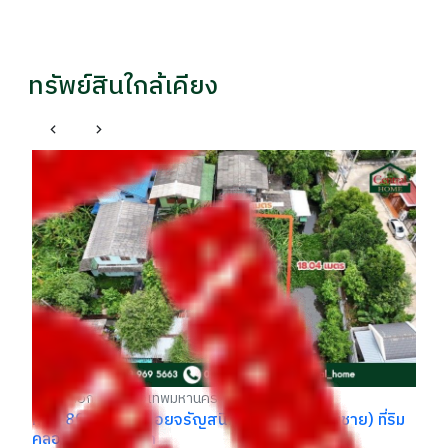
ทรัพย์สินใกล้เคียง
คอ
รถ
รา
฿
บางกอกใหญ่ กรุงเทพมหานคร
ที่ดิน 80.6 ตร.ว. ซอยจรัญสนิทวงศ์ 3 (ซอยสมชาย) ที่ริม
คลอง ราคาถูกมาก