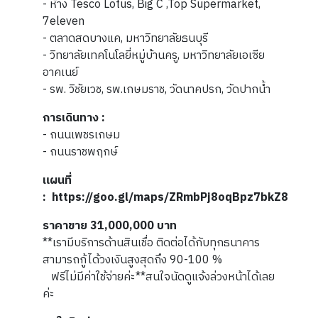
- ห้าง Tesco Lotus, Big C ,Top Supermarket,
7eleven
- ตลาดสดบางแค, มหาวิทยาลัยธนบุรี
- วิทยาลัยเทคโนโลยี่หมู่บ้านครู, มหาวิทยาลัยเอเซีย
อาคเนย์
- รพ. วิชัยเวช, รพ.เกษมราช, วัดนาคปรก, วัดปากน้ำ
การเดินทาง :
- ถนนเพชรเกษม
- ถนนราชพฤกษ์
แผนที่
: https://goo.gl/maps/ZRmbPj8oqBpz7bkZ8
ราคาขาย 31,000,000 บาท
**เรามีบริการด้านสินเชื่อ ติดต่อได้กับทุกธนาคาร
สามารถกู้ได้วงเงินสูงสุดถึง 90-100 %
ฟรีไม่มีค่าใช้จ่ายค่ะ**สนใจนัดดูแจ้งล่วงหน้าได้เลย
ค่ะ