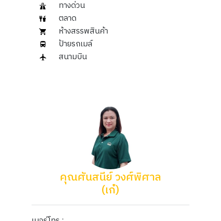
ทางด่วน
ตลาด
ห้างสรรพสินค้า
ป้ายรถเมล์
สนามบิน
คุณศันสนีย์ วงศ์พิศาล
(เก๋)
เบอร์โทร :