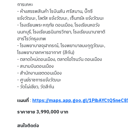
การเคหะ
- ห้างสรรพสินค้า โรบินสัน ศรีสมาน, บิ๊กซี
แจ้งวัฒนะ, โลตัส แจ้งวัฒนะ, เซ็นทรัล แจ้งวัฒนะ
- โรงเรียนพระหฤทัย ดอนเมือง, โรงเรียนหอวัง
นนทบุรี, โรงเรียนธนินทรวิทยา, โรงเรียนนานาชาติ
ฮาร์โรว์กรุงเทพ
- โรงพยาบาลจุฬาภรณ์, โรงพยาบาลมงกุฎวัฒนะ,
โรงพยาบาลทหารอากาศ (สีกัน)
- ตลาดใหม่ดอนเมือง, ตลาดโอโซนวัน ดอนเมือง
- สนามบินดอนเมือง
- สำนักงานเขตดอนเมือง
- ศูนย์ราชการแจ้งวัฒนะ
- วัดไผ่เขียว, วัดสีกัน
แผนที่
:
https://maps.app.goo.gl/1PibAYCtQSneC8
ราคาขาย 3,990,000 บาท
สนใจติดต่อ