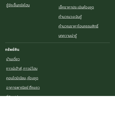
รู้จักเซ็นทรัลโฮม
เช็คราคาประเมินห้องชุด
คำนวณวงเงินกู้
คำนวณราคาโอนกรรมสิทธิ์
บทความน่ารู้
ทรัพย์สิน
บ้านเดี่ยว
ทาวน์เฮ้าส์, ทาวน์โฮม
คอนโดมิเนียม, ห้องชุด
อาคารพาณิชย์ ตึกแถว
ที่ดินเปล่า
หอพัก, อพาร์ตเม้นท์