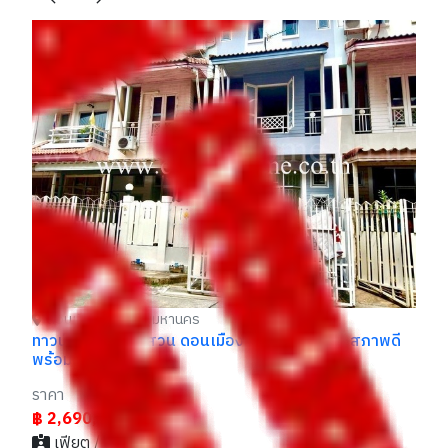
ดอนเมือง กรุงเทพมหานคร
บ้านเดี่ยว ไฮด์พาร์ค วิภาวดี Hyde Park Vibhavadi แต่ง
ขา
ครบพร้อมเข้าอยู่
(ข
ราคา
รา
฿ 35,950,000
฿
- / 029xxxx99
ี