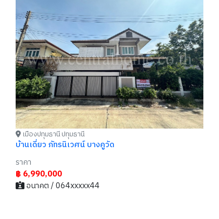
เ
ทา
(B
รา
฿
เมืองปทุมธานี ปทุมธานี
บ้านเดี่ยว ภัทรนิเวศน์ บางคูวัด
ราคา
฿ 6,990,000
อนาคต / 064xxxxx44