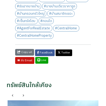
#รับฝากขายบ้าน
#ขายบ้านเดี่ยวราคาถูก
#บ้านครอบครัวใหญ่
#บ้านสมาชิกเยอะ
#เซ็นทรัลโฮม
#คอนโด
#AgentForRealEstate
#CentralHome
#CentralHomeProperty
Copy url
FaceBook
Twitter
Line
ส่ง Email
ทรัพย์สินใกล้เคียง