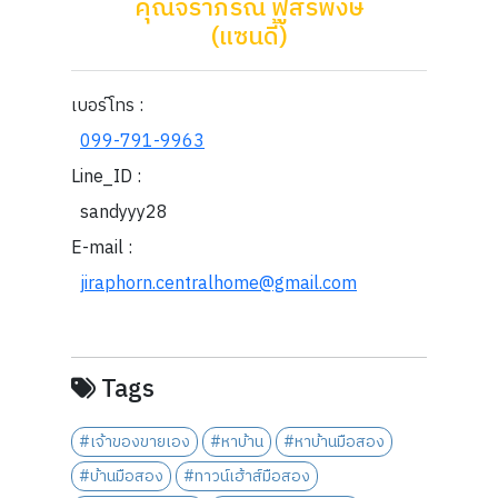
คุณจิราภรณ์ ฟูสิริพงษ์
(แซนดี้)
เบอร์โทร :
099-791-9963
Line_ID :
sandyyy28
E-mail :
jiraphorn.centralhome@gmail.com
Tags
#เจ้าของขายเอง
#หาบ้าน
#หาบ้านมือสอง
#บ้านมือสอง
#ทาวน์เฮ้าส์มือสอง