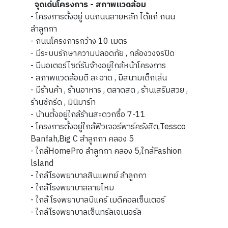
จุดเด่นโครงการ - สภาพแวดล้อม
- โครงการตั้งอยู่ บนถนนสายหลัก ได้แก่ ถนน
ลำลูกกา
- ถนนโครงการกว้าง 10 เมตร
- มีระบบรักษาความปลอดภัย , กล้องวงจรปิด
- มีมอเตอร์ไซด์รับจ้างอยู่ใกล้หน้าโครงการ
- สภาพแวดล้อมดี สะอาด , มีสนามเด็กเล่น
- มีร้านค้า , ร้านอาหาร , ตลาดสด , ร้านเสริมสวย ,
ร้านซักรีด , มินิมาร์ท
- บ้านตั้งอยู่ใกล้ร้านสะดวกซื้อ 7-11
- โครงการตั้งอยู่ใกล้ฟิวเจอร์พาร์ครังสิต,Tessco
Banfah,Big C ลำลูกกา คลอง 5
- ใกล้HomePro ลำลูกกา คลอง 5,ใกล้Fashion
lsland
- ใกล้โรงพยาบาลสินแพทย์ ลำลูกกา
- ใกล้โรงพยาบาลสายไหม
- ใกล้ โรงพยาบาลบีแคร์ เมดิคอลเซ็นเตอร์
- ใกล้โรงพยาบาลเซ็นทรัลเจเนอรัล