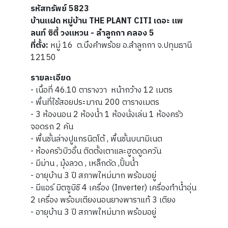
รหัสทรัพย์ 5823
บ้านแฝด หมู่บ้าน THE PLANT CITI เดอะ แพ
ลนท์ ซิตี้ วงแหวน - ลำลูกกา คลอง 5
ที่ตั้ง:
หมู่ 16 ต.บึงคำพร้อย อ.ลำลูกกา จ.ปทุมธานี
12150
รายละเอียด
- เนื้อที่ 46.10 ตารางวา หน้ากว้าง 12 เมตร
- พื้นที่ใช้สอยประมาณ 200 ตารางเมตร
- 3 ห้องนอน 2 ห้องน้ำ 1 ห้องนั่งเล่น 1 ห้องครัว
จอดรถ 2 คัน
- พื้นชั้นล่างปูแกรนิตโต้ , พื้นชั้นบนามิเนต
- ห้องครัวบิวอิ้น ติดตั้งเตาและฮูดดูดควัน
- มีม่าน , มุ้งลวด , เหล็กดัด ,ปั้มน้ำ
- อายุบ้าน 3 ปี สภาพใหม่มาก พร้อมอยู่
- มีแอร์ มิตซูบิชิ 4 เครื่อง (Inverter) เครื่องทำน้ำอุ่น
2 เครื่อง พร้อมเตียงนอนยางพาราแท้ 3 เตียง
- อายุบ้าน 3 ปี สภาพใหม่มาก พร้อมอยู่