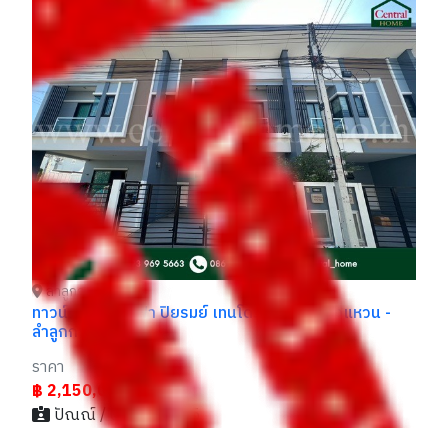
ลำลูกกา ปทุมธานี
บ้านเดี่ยว คาซ่า วิลล์ รามอินทรา - หทัยราษฎร์ หลังริม
ที
วา
ราคา
รา
฿ 4,190,000
฿
ทราย / 096xxxxx55