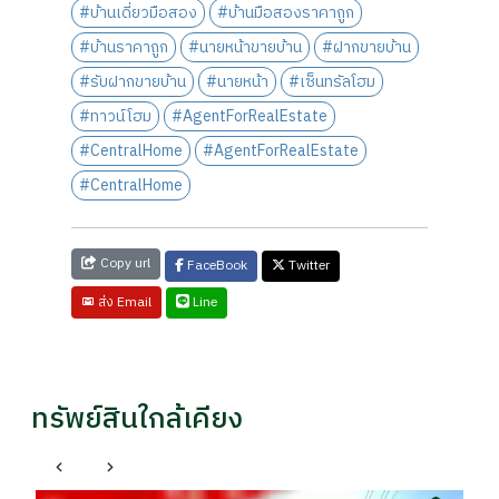
#บ้านเดี่ยวมือสอง
#บ้านมือสองราคาถูก
#บ้านราคาถูก
#นายหน้าขายบ้าน
#ฝากขายบ้าน
#รับฝากขายบ้าน
#นายหน้า
#เซ็นทรัลโฮม
#ทาวน์โฮม
#AgentForRealEstate
#CentralHome
#AgentForRealEstate
#CentralHome
Copy url
FaceBook
Twitter
Line
ส่ง Email
ทรัพย์สินใกล้เคียง