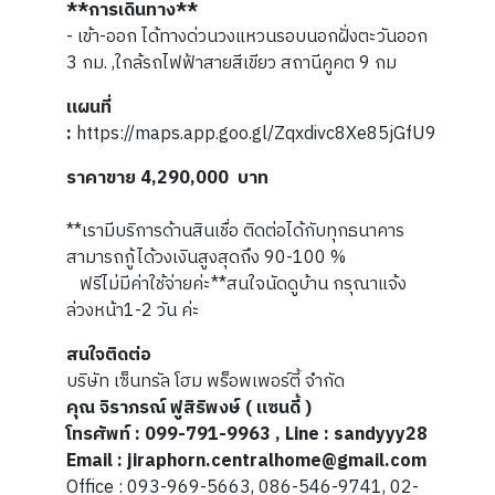
**การเดินทาง**
- เข้า-ออก ได้ทางด่วนวงแหวนรอบนอกฝั่งตะวันออก
3 กม. ,ใกล้รถไฟฟ้าสายสีเขียว สถานีคูคต 9 กม
แผนที่
:
https://maps.app.goo.gl/Zqxdivc8Xe85jGfU9
ราคาขาย 4,290,000 บาท
**เรามีบริการด้านสินเชื่อ ติดต่อได้กับทุกธนาคาร
สามารถกู้ได้วงเงินสูงสุดถึง 90-100 %
ฟรีไม่มีค่าใช้จ่ายค่ะ**สนใจนัดดูบ้าน กรุณาแจ้ง
ล่วงหน้า1-2 วัน ค่ะ
สนใจติดต่อ
บริษัท เซ็นทรัล โฮม พร็อพเพอร์ตี้ จำกัด
คุณ จิราภรณ์ ฟูสิริพงษ์ ( แซนดี้ )
โทรศัพท์ : 099-791-9963 , Line : sandyyy28
Email : jiraphorn.centralhome@gmail.com
Office : 093-969-5663, 086-546-9741, 02-