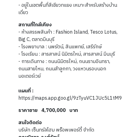
- อยู่ในเขตพื้นที่สีเขียวทแยง เหมาะสำหรับสร้างบ้าน
เดี่ยว
สถานที่ใกล้เคียง
- ห้างสรรพสินค้า : Fashion Island, Tesco Lotus,
Big C, ตลาดมีนบุรี
- โรงพยาบาล : นพรัตน์, สินแพทย์, เสรีรักษ์
- โรงเรียน : สารสาสน์ นิมิตรใหม่, สารสาสน์ มีนบุรี
- การเดินทาง : ถนนนิมิตรใหม่, ถนนรามอินทรา,
ถนนสายไหม, ถนนลำลูกกา, วงแหวนรอบนอก
มอเตอร์เวย์
แผนที่ :
https://maps.app.goo.gl/9zTyuVC1JUc5L1tM9
ราคาขาย 4,700,000
บาท
สนใจติดต่อ
บริษัท เซ็นทรัลโฮม พร็อพเพอร์ตี้ จำกัด