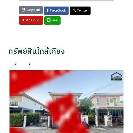
Copy url
FaceBook
Twitter
Line
ส่ง Email
ทรัพย์สินใกล้เคียง
ทา
เค
รา
฿