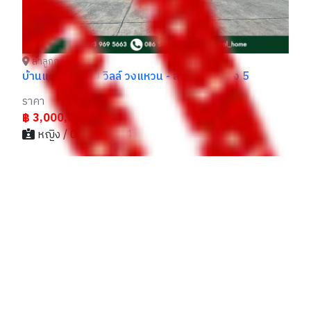
ลำลูกกา ปทุมธานี
บ้านแฝด ศุภาลัย วิลล์ วงแหวน - ลำลูกกา คลอง 5
ราคา
฿ 3,000,000
หญิง / 081xxxxx44