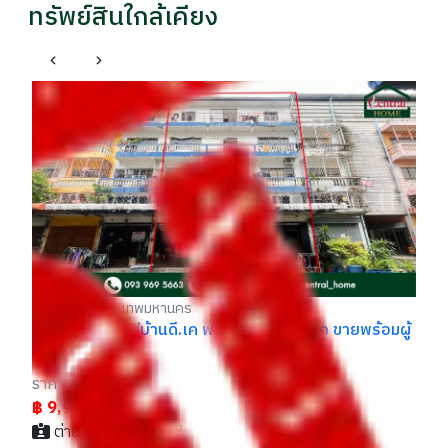
ทรัพย์สินใกล้เคียง
อา
รา
รา
฿
บางบอน กรุงเทพมหานคร
ดี
หอพัก 3 คูหา หมู่บ้านดี.เค พระราม 2 ราคาถูก ขายพร้อมผู้
เช่า
ราคา
฿ 9,900,000
ต่าย / 083xxxxx97