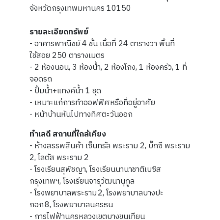
จังหวัดกรุงเทพมหานคร 10150
รายละเอียดทรัพย์
- อาคารพาณิชย์ 4 ชั้น เนื้อที่ 24 ตารางวา พื้นที่
ใช้สอย 250 ตารางเมตร
- 2 ห้องนอน, 3 ห้องน้ำ, 2 ห้องโถง, 1 ห้องครัว, 1 ที่
จอดรถ
- ปั้มน้ำ+แทงค์น้ำ 1 ชุด
- เหมาะแก่การทำออฟฟิศหรือที่อยู่อาศัย
- หน้าบ้านหันไปทางทิศตะวันออก
ทำเลดี สถานที่ใกล้เคียง
- ห้างสรรพสินค้า เซ็นทรัล พระราม 2, บิ๊กซี พระราม
2, โลตัส พระราม 2
- โรงเรียนสุพิชญา, โรงเรียนนานาชาติเบซิส
กรุงเทพฯ, โรงเรียนจารุวัฒนานุกูล
- โรงพยาบาลพระราม 2, โรงพยาบาลบางปะ
กอก 8, โรงพยาบาลนครธน
- การไฟฟ้านครหลวงเขตบางขุนเทียน