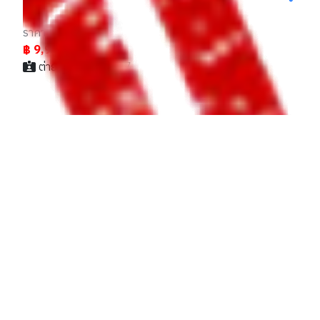
เช่า
ราคา
฿ 9,900,000
ต่าย / 083xxxxx97