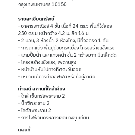
กรุงเทพมหานคร 10150
รายละเอียดทรัพย์
- อาคารพาณิชย์ 4 ชั้น เนื้อที่ 24 ตร.ว พื้นที่ใช้สอย
250 ตร.ม หน้ากว้าง 4.2 ม. ลึก 16 ม.
- 2 นอน, 3 ห้องน้ำ, 2 ห้องโถง, มีที่จอดรถ 1 คัน
- การตกแต่ง
พื้นปูด้วยกระเบื้อง โครงสร้างแข็งแรง
- แถมปั๊มน้ำ และแทงค์น้ำ ชั้น 2 กว้างมาก มีเหล็กดัด
- โครงสร้างแข็งแรง, เพดานสูง
- หน้าบ้านหันไปทางทิศตะวันออก
- เหมาะแก่การทำออฟฟิศหรือที่อยู่อาศัย
ทำเลดี สถานที่ใกล้เคียง
- ใกล้ เซ็นทรัลพระราม 2
- บิ๊กซีพระราม 2
- โลตัสพระราม 2
- การไฟฟ้านครหลวงเขตบางขุนเทียน
แผนที่