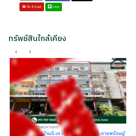
Line
ส่ง Email
ทรัพย์สินใกล้เคียง
อา
รา
รา
฿
บางบอน กรุงเทพมหานคร
ดี
หอพัก 3 คูหา หมู่บ้านดี.เค พระราม 2 ราคาถูก ขายพร้อมผู้