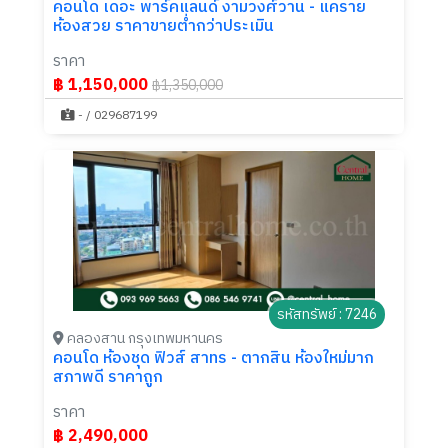
คอนโด เดอะ พาร์คแลนด์ งามวงศ์วาน - แคราย
ห้องสวย ราคาขายต่ำกว่าประเมิน
ราคา
฿ 1,150,000
฿1,350,000
- / 029687199
รหัสทรัพย์ : 7246
คลองสาน กรุงเทพมหานคร
คอนโด ห้องชุด ฟิวส์ สาทร - ตากสิน ห้องใหม่มาก
สภาพดี ราคาถูก
ราคา
฿ 2,490,000