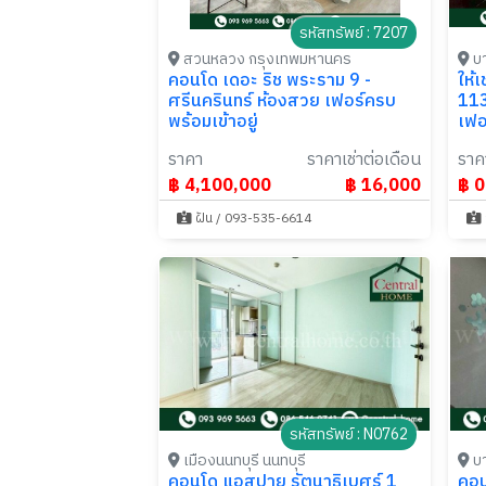
รหัสทรัพย์ : 7207
สวนหลวง กรุงเทพมหานคร
บา
คอนโด เดอะ ริช พระราม 9 -
ให้
ศรีนครินทร์ ห้องสวย เฟอร์ครบ
113
พร้อมเข้าอยู่
เฟอ
ราคา
ราคาเช่าต่อเดือน
ราค
฿ 4,100,000
฿ 16,000
฿ 0
ฝัน / 093-535-6614
รหัสทรัพย์ : N0762
เมืองนนทบุรี นนทบุรี
บา
คอนโด แอสปาย รัตนาธิเบศร์ 1
คอน