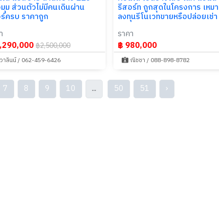
งมุม ส่วนตัวไม่มีคนเดินผ่าน
รีสอร์ท ถูกสุดในโครงการ เหมาะ
ร์ครบ ราคาถูก
ลงทุนรีโนเวทขายหรือปล่อยเช่า
า
ราคา
,290,000
฿ 980,000
฿2,500,000
วาลินน์ / 062-459-6426
ณิชชา / 088-898-8782
7
8
9
10
...
50
51
›