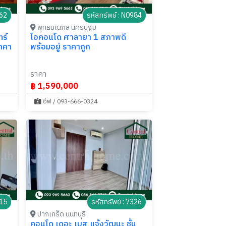
362
รหัสทรัพย์ : N0984
พุทธมณฑล นครปฐม
ทร์
ไอคอนโด ศาลายา 1 สภาพดี
ราคา
พร้อมอยู่ ราคาถูก
ราคา
฿ 1,590,000
อีฟ / 093-666-0324
215
รหัสทรัพย์ : 7326
ปากเกร็ด นนทบุรี
คอนโด เดอะ เบส แจ้งวัฒนะ ชั้น