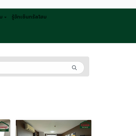
รม
รู้จักเซ็นทรัลโฮม