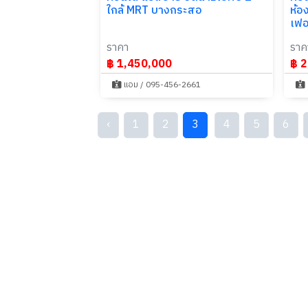
ใกล้ MRT บางกระสอ
ห้อ
เฟอ
ราคา
ราค
฿ 1,450,000
฿ 2
แอม / 095-456-2661
‹
1
2
3
4
5
6