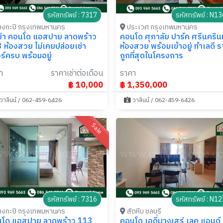
รหัสทรัพย์ : 7317
รหัสทรัพย์ : N1
งกะปิ กรุงเทพมหานคร
ประเวศ กรุงเทพมหานคร
เช่า คอนโด แอสปาย ลาดพร้าว
คอนโด ศุภาลัย ปาร์ค ศรีนคริน
 ห้องสวย ไม่เคยปล่อยเช่า
ห้องสวย พร้อมเข้าอยู่ ทำเลดี 
ร์ครบ พร้อมอยู่
ถูกที่สุดในโครงการ
า
ราคาเช่าต่อเดือน
ราคา
฿ 10,000
฿ 1,350,000
วาลินน์ / 062-459-6426
วาลินน์ / 062-459-6426
Sale
รหัสทรัพย์ : 7316
รหัสทรัพย์ : N1
งกะปิ กรุงเทพมหานคร
สัตหีบ ชลบุรี
โด แอสปาย ลาดพร้าว 113
คอนโด เอดีบางเสร่ เลค แอนด์