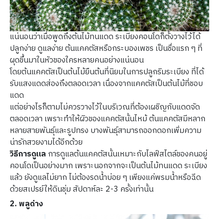
แน่นอนว่าเมื่อพูดถึงต้นไม้ทนแดด ระเบียงคอนโดก็ตั้งวางไว้ได้
ปลูกง่าย ดูแลง่าย ต้นแคคตัสหรือกระบองเพชร เป็นชื่อแรก ๆ ที่
ผุดขึ้นมาในหัวของใครหลายคนอย่างแน่นอน
โดยต้นแคคตัสเป็นต้นไม้ยืนต้นที่นิยมในการปลูกริมระเบียง ที่ได้
รับแสงแดดส่องถึงตลอดเวลา เนื่องจากแคคตัสเป็นต้นไม้ที่ชอบ
แดด
แต่อย่างไรก็ตามไม่ควรวางไว้ในบริเวณที่ต้องเผชิญกับแดดจัด
ตลอดเวลา เพราะทำให้ผิวของแคคตัสนั้นไหม้ ต้นแคคตัสมีหลาก
หลายสายพันธุ์และรูปทรง บางพันธุ์สามารถออกดอกเพิ่มความ
น่ารักสวยงามได้อีกด้วย
วิธีการดูแล
การดูแลต้นแคคตัสนั้นเหมาะกับไลฟ์สไตล​์ของคนอยู่
คอนโดเป็นอย่างมาก เพราะนอกจากจะเป็นต้นไม้ทนแดด ระเบียง
แล้ว ยังดูแลไม่ยาก ไม่ต้องรดน้ำบ่อย ๆ เพียงแค่พรมน้ำหรือฉีด
ด้วยสเปรย์ให้ดินชุ่ม สัปดาห์ละ 2-3 ครั้งเท่านั้น
2. พลูด่าง