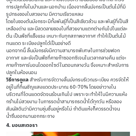
การปลูกทั้งในบ้านและนอกบ้าน เนื่องจากลิ้นมังกรเป็นต้นไม้ที่มี
รูปทรงของใบสวยงาม มีความเรียวแหลม
โดยใบของต้นมังกรจะมีทั้งพันธุ์ที่เป็นสีเขียวล้วน และพันธุ์ที่เป็นสี
เหลืองด่าง และมีลวดลายของใบที่สวยงามแตกต่างกันไปในแต่ละ
ต้น เป็นพืชที่แข็งแรง เหมาะกับทุกสภาพอากาศ ทำให้เป็นต้นไม้
ทนแดด ระเบียงปลูกได้เป็นอย่างดี
นอกจากนี้ ลิ้นมังกรยังมีความสามารถพิเศษในการช่วยฟอก
อากาศ และยังเป็นพืชที่คายก๊าซออกซิเจนในเวลากลางคืน แต่จะ
คายก๊าซคาร์บอนไดออกไซด์ในตอนกลางวัน จึงเหมาะสำหรับการ
ปลูกในห้องนอน
วิธีการดูแล
สำหรับการจัดวางลิ้นมังกรบริเวณระเบียง ควรจัดให้
อยู่ในที่ที่เผชิญแสงแดดประมาณ 60-70% โดยอย่าวางใน
บริเวณที่โดนแดดจัดจนร้อนเกินไป เพราะจะทำให้ใบมีความแห้ง
กร้านไม่สวยงาม ในการรดน้ำสามารถรดน้ำได้ทุกวัน หรือลอง
สัมผัสดินว่ามีความชุ่มชื้นอยู่หรือไม่ ถ้าดินแห้งก็ควรรดน้ำจน
น้ำซึมออกมานอกกระถาง
4. มอนสเตอรา