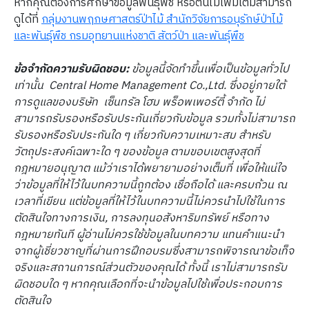
หากคุณต้องการศึกษาข้อมูลพันธุ์พืช หรือต้นไม้เพิ่มเติมสามารถ
ดูได้ที่
กลุ่มงานพฤกษศาสตร์ป่าไม้ สำนักวิจัยการอนุรักษ์ป่าไม้
และพันธุ์พืช กรมอุทยานแห่งชาติ สัตว์ป่า และพันธุ์พืช
ข้อจำกัดความรับผิดชอบ:
ข้อมูลนี้จัดทำขึ้นเพื่อเป็นข้อมูลทั่วไป
เท่านั้น Central Home Management Co.,Ltd. ซึ่งอยู่ภายใต้
การดูแลของบริษัท เซ็นทรัล โฮม พร็อพเพอร์ตี้ จำกัด ไม่
สามารถรับรองหรือรับประกันเกี่ยวกับข้อมูล รวมทั้งไม่สามารถ
รับรองหรือรับประกันใด ๆ เกี่ยวกับความเหมาะสม สำหรับ
วัตถุประสงค์เฉพาะใด ๆ ของข้อมูล ตามขอบเขตสูงสุดที่
กฎหมายอนุญาต แม้ว่าเราได้พยายามอย่างเต็มที่ เพื่อให้แน่ใจ
ว่าข้อมูลที่ให้ไว้ในบทความนี้ถูกต้อง เชื่อถือได้ และครบถ้วน ณ
เวลาที่เขียน แต่ข้อมูลที่ให้ไว้ในบทความนี้ไม่ควรนำไปใช้ในการ
ตัดสินใจทางการเงิน, การลงทุนอสังหาริมทรัพย์ หรือทาง
กฎหมายทันที ผู้อ่านไม่ควรใช้ข้อมูลในบทความ แทนคำแนะนำ
จากผู้เชี่ยวชาญที่ผ่านการฝึกอบรมซึ่งสามารถพิจารณาข้อเท็จ
จริงและสถานการณ์ส่วนตัวของคุณได้ ทั้งนี้ เราไม่สามารถรับ
ผิดชอบใด ๆ หากคุณเลือกที่จะนำข้อมูลไปใช้เพื่อประกอบการ
ตัดสินใจ