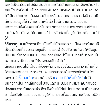
เดหลีเป็นไม้ดอกไม้ประดับประเภทต้นไม้ทนแดด ระเบียงบ้านหรือ
คอนโด ถ้ามีต้นไม้นี้ไว้จะช่วยเพิ่มความสวยงามให้กับระเบียงห้อง
ได้เป็นอย่างมาก เนื่องจากต้นเดหลีจะออกดอกตลอดทั้งปี ดอกมี
สีขาวเรียวรูปไข่ คล้ายดอกหน้าวัว ใบมีความเขียวสวยงาม
นอกจากนี้ยังมีคุณสมบัติในการฟอกอากาศ สามารถปลูกไว้ริม
ระเบียงในบริเวณที่โดดแดดรำไร หรือห้องที่อยู่ในทิศเหนือและใต้
ได้
วิธีการดูแล
แม้ว่าดาหลีจะเป็นต้นไม้ทนแดด ระเบียง แต่ต้นเดหลี
เป็นไม้ดอกที่ชอบความชุ่มชื้น ควรรดน้ำในปริมาณที่พอให้ดินชุ่ม
เป็นประจำทุกวัน และระมัดระวังอย่ารดน้ำในปริมาณที่มากเกินไป
เพราะอาจเป็นสาเหตุให้รากของต้นเน่าได้
สีเขียวจากต้นไม้ เป็นสีที่ช่วยเพิ่มความชุ่มชื้นผ่อนคลาย คล้ายกับ
ได้สัมผัสกับธรรมชาติ ช่วยเพิ่มบรรยากาศในการอยู่อาศัย​ โดย
เฉพาะถ้า
ซื้อคอนโด
ขนาดเล็ก หรือ
คอนโดที่มีพื้นที่จำกัด
ได้ดี
นอกจากนั้นหากเลือกต้นไม้ทนแดด ระเบียง ที่เหมาะกับทิศของ
ห้องและการรับแดดแล้ว ก็จะยิ่งช่วยให้ต้นไม้ทนแดด ระเบียง ของ
เรานั้นเติบโตและสวยงาม อยู่ให้ความชุ่มชื้นผ่อนคลายกับเราไปอีก
นาน