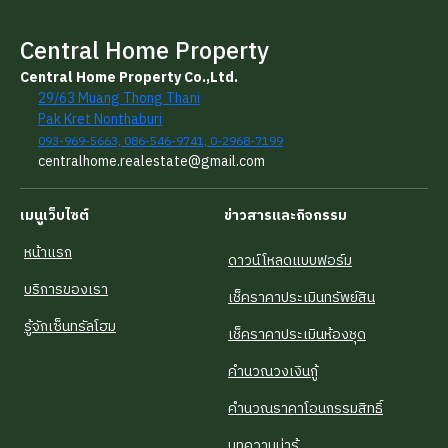
Central Home Property
Central Home Property Co.,Ltd.
29/63 Muang Thong Thani
Pak Kret Nonthaburi
093-969-5663, 086-546-9741, 0-2968-7199
centralhome.realestate@gmail.com
เมนูเว็บไซต์
ข่าวสารและกิจกรรม
หน้าแรก
ดาวน์โหลดแบบฟอร์ม
บริการของเรา
เช็คราคาประเมินทรัพย์สิน
รู้จักเซ็นทรัลโฮม
เช็คราคาประเมินห้องชุด
คำนวณวงเงินกู้
คำนวณราคาโอนกรรมสิทธิ์
บทความน่ารู้