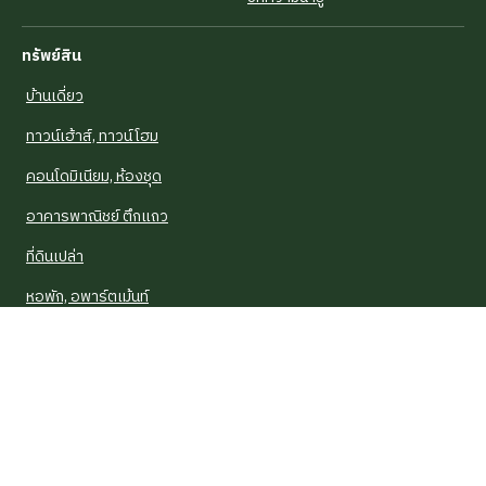
ทรัพย์สิน
บ้านเดี่ยว
ทาวน์เฮ้าส์, ทาวน์โฮม
คอนโดมิเนียม, ห้องชุด
อาคารพาณิชย์ ตึกแถว
ที่ดินเปล่า
หอพัก, อพาร์ตเม้นท์
โรงงาน, โกดัง
บ้านรีโนเวท
บ้าน NPA
อาคารสำนักงาน, ออฟฟิศ