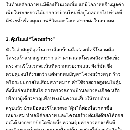
ในทำเลศักยภาพ แม้ต้องรีโนเวตเพิ่ม แต่มีโอกาสสร้างมูลค่า
เพิ่มในระยะยาวได้มากกว่าบ้านใหม่ที่อยู่ไกลออกไป ทำเลที่
ดีช่วยทั้งเรื่องคุณภาพชีวิตและโอกาสขายต่อในอนาคต
3. คุ้มในแง่ “โครงสร้าง”
หัวใจสำคัญที่สุดในการเลือกบ้านมือสองเพื่อรีโนเวตคือ
โครงสร้าง หากฐานราก เสา คาน และโครงหลังคายังแข็ง
แรง งานรีโนเวตจะเน้นที่ความสวยงามและฟังก์ชัน ซึ่ง
ควบคุมงบได้ง่ายกว่า แต่หากพบปัญหาโครงสร้างทรุด ร้าว
หรือระบบภายในเสื่อมสภาพมาก ค่าใช้จ่ายอาจสูงจนไม่คุ้ม
ดังนั้นก่อนตัดสินใจ ควรตรวจสภาพบ้านอย่างละเอียด หรือ
ปรึกษาผู้เชี่ยวชาญเพื่อประเมินความเสี่ยงให้รอบด้าน
สรุปแล้ว บ้านมือสองรีโนเวตจะ “คุ้ม” ก็ต่อเมื่อราคาซื้อ
เหมาะสม ทำเลมีศักยภาพ และโครงสร้างเดิมยังดีพอให้ต่อย
อดได้ หากขาดข้อใดข้อหนึ่ง ความคุ้มค่าอาจลดลงทันที
การวิเคราะห์อย่างรอบคอบตั้งแต่ต้น จะช่วยให้การตัดสินใจ