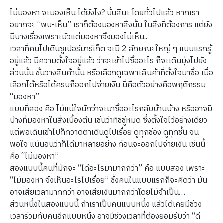
ไม่มองหา จะมองเห็น ได้ยังไง? นั่นสินะ โดยทั่วไปแล้ว หากเรา
อยากจะ “พบ-เห็น” เราก็ต้องมองหาสิ่งนั้น ในสิ่งที่ต้องการ แต่ยัง
มีบางเรื่องเพราะมัวแต่มองหาจึงมองไม่เห็น..
เวลาที่คนไปเดินซูเปอร์มาร์เก็ต จะมี 2 ลักษณะใหญ่ ๆ แบบแรกรู้
อยู่แล้ว มีความตั้งใจอยู่แล้ว ว่าจะเข้าไปซื้ออะไร ก็จะเดินมุ่งไปยัง
ส่วนนั้น ชั้นวางสินค้านั้น หรือเลือกดูเฉพาะสินค้าที่ตั้งใจมาซื้อ เมื่อ
เลือกได้หรือได้ครบก็ออกไปจ่ายเงิน นี่คือตัวอย่างคือพฤติกรรม
“มองหา”
แบบที่สอง คือ ไม่แน่ใจนักว่าจะมาซื้ออะไรกลับบ้านบ้าง หรืออาจมี
บ้างที่มองหาในสิ่งเบื้องต้น เช่นว่าทิชชู่หมด ซึ่งตั้งใจไว้อย่างเดียว
แต่พอเดินเข้าไปก็กวาดตาเดินดูไปเรื่อย ดูทุกช่อง ดูทุกชั้น จน
พอใจ แน่นอนว่าก็ได้มาหลายอย่าง ก่อนจะออกไปจ่ายเงิน เช่นนี้
คือ “ไม่มองหา”
สองแบบนี้คนที่มักจะ “ได้อะไรมามากกว่า” คือ แบบสอง เพราะ
“ไม่มองหา จึงเห็นอะไรไปเรื่อย” ซึ่งคนในแบบแรกก็จะคิดว่า มัน
อาจเสียเวลามากกว่า อาจเสียเงินมากกว่าโดยไม่จำเป็น…
ส่วนหนึ่งในสองแบบนี้ ถ้าเราเป็นคนแบบหนึ่ง แล้วได้เคยมีช่วง
เวลาร่วมกับคนอีกแบบหนึ่ง อาจมีช่วงเวลาที่ต้องยอมรับว่า “ดี