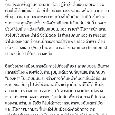
กระทั่งวิชาพื้นฐานการตลาด ที่อาจรู้สึกว่า ตื้นเขิน เสียเวลา จับ
ต้องไม่ได้ที่แท้แล้ว เมื่อเข้าใจอย่างแท้จริงหลายสิ่งก็พัฒนามาจาก
พื้นฐาน และสุดยอดการตลาดเหนือชั้นนั้นมันคงไม่มีในชั้นเรียน
จนกว่าจะถูกพิสูจน์ซ้ำ เขาจึงนำกลับมาให้เรียนกัน เช่นนี้ มองหา
ยังไงก็ไม่เห็น แต่คนที่เรียนแบบไม่มองหา เขาก็มีโอกาสนำหลาย
สิ่งไปใช้วันข้างหน้าได้ ซึ่งไม่ผิดอะไรสำหรับคนที่มองหา เพียงแต่
ว่าไปมองหาผิดที่ กรณีนี้ควรลงคอร์สจำเพาะเรื่อง จำเพาะด้าน
เช่น การยิงแอด (Ads) โฆษณา การสร้างคอนเทนต์ (contents)
ทำนองนั้นไป นี่ก็ตัวอย่างหนึ่ง
อีกตัวอย่าง เสมือนการเดินทางไปท่องเที่ยว หลายคนยอมเดินทาง
หลายชั่วโมงเพียงเพื่อไปถ่ายรูปมุมเดียวกับที่เขานิยมถ่ายกันมา
“มองหา” ไปแต่มุมนั้น ระหว่างทางก็ก้มหน้าก้มตาเล่นมือถือ นั่ง
หลับ หรืออื่น ๆ ไป ซึ่งใช่จะผิดอะไร แต่สุดท้ายเราก็ไม่ได้เห็นสิ่ง
สวยงามระหว่างทาง บรรยากาศในการเดินทาง แม้กระทั่งช่วง
เวลาแห่งความสุขของการอยู่ร่วมกันกับเพื่อนร่วมทาง ที่มันอาจ
สวยงามกว่ามุมหรือวิว ที่ไม่ได้ต่างจากรูปภาพบนอินเตอร์เน็ต
และมีโอกาสมากมายที่ไปแล้วไม่เหมือนดังคิดอีกต่างหาก