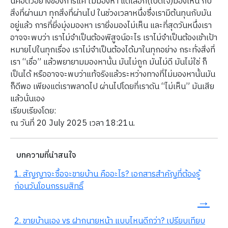
นี่คือตัวอย่างของการแค่ ไม่มองหา แต่เลือก(เปิดใจ)มองเห็น กับ
สิ่งที่ผ่านมา ทุกสิ่งที่ผ่านไป ในช่วงเวลาหนึ่งซึ่งเรามีต้นทุนกับมัน
อยู่แล้ว การที่ยิ่งมุ่งมองหา เรายิ่งมองไม่เห็น และที่สุดวันหนึ่งเรา
อาจจะพบว่า เราไม่จำเป็นต้องพิสูจน์อะไร เราไม่จำเป็นต้องเข้าเป้า
หมายไปในทุกเรื่อง เราไม่จำเป็นต้องได้มาในทุกอย่าง กระทั่งสิ่งที่
เรา “เชื่อ” แล้วพยายามมองหานั้น มันไม่ถูก มันไม่ดี มันไม่ใช่ ก็
เป็นได้ หรืออาจจะพบว่าแท้จริงแล้วระหว่างทางที่ไม่มองหานั้นมัน
ก็ดีพอ เพียงแต่เราพลาดไป ผ่านไปโดยที่เราดัน “ไม่เห็น” มันเสีย
แล้วนั่นเอง
เรียบเรียงโดย:
ณ วันที่ 20 July 2025 เวลา 18:21น.
บทความที่น่าสนใจ
1. สัญญาจะซื้อจะขายบ้าน คืออะไร? เอกสารสำคัญที่ต้องรู้
ก่อนวันโอนกรรมสิทธิ์
→
2. ขายบ้านเอง vs ฝากนายหน้า แบบไหนดีกว่า? เปรียบเทียบ