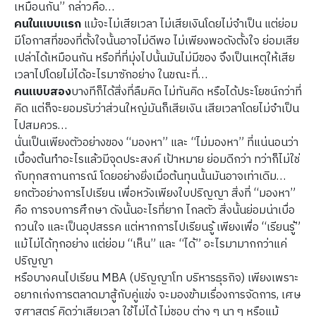
เหมือนกัน” กล่าวคือ…
คนในแบบแรก
แม้จะไม่เสียเวลา ไม่เสียเงินโดยไม่จำเป็น แต่ย่อม
มีโอกาสที่ของที่ตั้งใจนั้นอาจไม่ดีพอ ไม่เพียงพอดังตั้งใจ ย่อมเสีย
เปล่าได้เหมือนกัน หรือที่ที่มุ่งไปนั้นมันไม่มีของ จึงเป็นเหตุให้เสีย
เวลาไปโดยไม่ได้อะไรมาซักอย่าง ในขณะที่…
คนแบบสอง
บางทีก็ได้สิ่งที่ลืมคิด ไม่ทันคิด หรือได้ประโยชน์กว่าที่
คิด แต่ก็จะยอมรับว่าส่วนใหญ่มันก็เสียเงิน เสียเวลาโดยไม่จำเป็น
ไปสมควร…
นั่นเป็นเพียงตัวอย่างของ “มองหา” และ “ไม่มองหา” ที่แน่นอนว่า
เบื้องต้นทำอะไรแล้วมีจุดประสงค์ เป้าหมาย ย่อมดีกว่า ทว่าก็ไม่ใช่
กับทุกสถานการณ์ โดยอย่างยิ่งเมื่อต้นทุนนั้นมันอาจเท่าเดิม…
ยกตัวอย่างการไปเรียน เพื่อหวังเพียงใบปริญญา สิ่งที่ “มองหา”
คือ การจบการศึกษา ดังนั้นอะไรที่ยาก ไกลตัว สิ่งนั้นย่อมน่าเบื่อ
กวนใจ และเป็นอุปสรรค แต่หากการไปเรียนรู้ เพียงเพื่อ “เรียนรู้”
แม้ไม่ได้ทุกอย่าง แต่ย่อม “เห็น” และ “ได้” อะไรมามากกว่าแค่
ปริญญา
หรือบางคนไปเรียน MBA (ปริญญาโท บริหารธุรกิจ) เพียงเพราะ
อยากเก่งการตลาดมาสู้กับคู่แข่ง จะมองข้ามเรื่องการจัดการ, เศษ
ฐศาสตร์ คิดว่าเสียเวลา ใช้ไม่ได้ ไม่ชอบ ต่าง ๆ นา ๆ หรือแม้