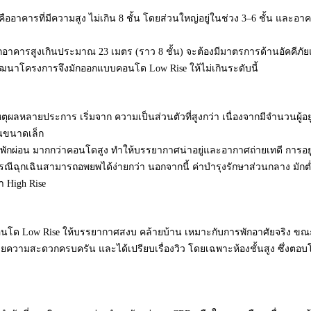
คารที่มีความสูง ไม่เกิน 8 ชั้น โดยส่วนใหญ่อยู่ในช่วง 3–6 ชั้น และอาคา
ารสูงเกินประมาณ 23 เมตร (ราว 8 ชั้น) จะต้องมีมาตรการด้านอัคคีภั
 ผู้พัฒนาโครงการจึงมักออกแบบคอนโด Low Rise ให้ไม่เกินระดับนี้
เหตุผลหลายประการ เริ่มจาก ความเป็นส่วนตัวที่สูงกว่า เนื่องจากมีจำนวนผู้อยู
ชนขนาดเล็ก
ี่พักผ่อน มากกว่าคอนโดสูง ทำให้บรรยากาศน่าอยู่และอากาศถ่ายเทดี การอยู่
ณีฉุกเฉินสามารถอพยพได้ง่ายกว่า นอกจากนี้ ค่าบำรุงรักษาส่วนกลาง มักต่
 High Rise
คอนโด Low Rise ให้บรรยากาศสงบ คล้ายบ้าน เหมาะกับการพักอาศัยจริง ขณ
นวยความสะดวกครบครัน และได้เปรียบเรื่องวิว โดยเฉพาะห้องชั้นสูง ซึ่งตอ