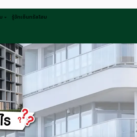
รม
รู้จักเซ็นทรัลโฮม