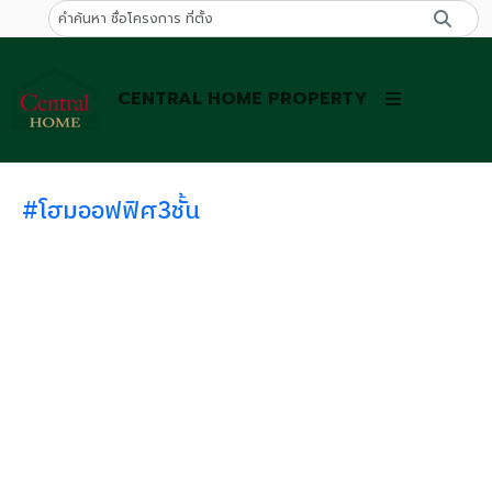
CENTRAL HOME PROPERTY
#โฮมออฟฟิศ3ชั้น