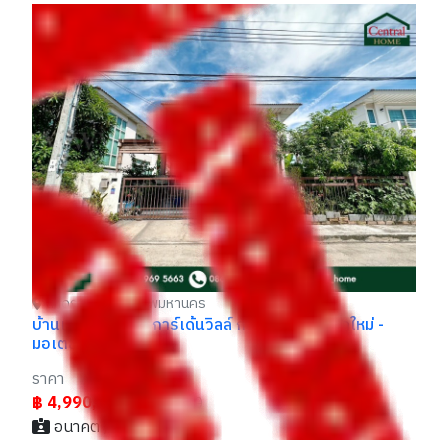
ลาดกระบัง กรุงเทพมหานคร
บ้านเดี่ยว ศุภาลัย การ์เด้นวิลล์ กรุงเทพกรีฑาตัดใหม่ -
ทา
มอเตอร์เวย์ ราคาถูก
รา
ราคา
฿
฿ 4,500,000
฿4,750,000
อนาคต / 064xxxxx44