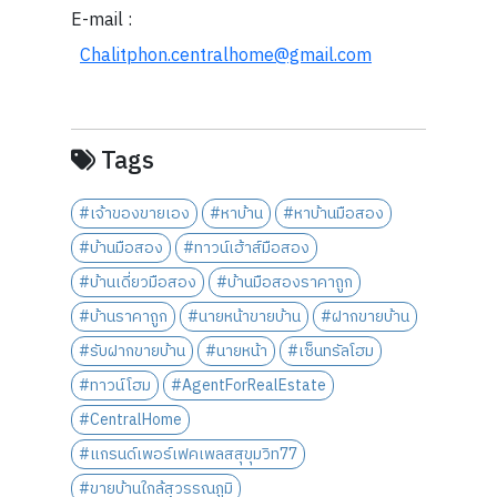
E-mail :
Chalitphon.centralhome@gmail.com
Tags
#เจ้าของขายเอง
#หาบ้าน
#หาบ้านมือสอง
#บ้านมือสอง
#ทาวน์เฮ้าส์มือสอง
#บ้านเดี่ยวมือสอง
#บ้านมือสองราคาถูก
#บ้านราคาถูก
#นายหน้าขายบ้าน
#ฝากขายบ้าน
#รับฝากขายบ้าน
#นายหน้า
#เซ็นทรัลโฮม
#ทาวน์โฮม
#AgentForRealEstate
#CentralHome
#แกรนด์เพอร์เฟคเพลสสุขุมวิท77
#ขายบ้านใกล้สุวรรณภูมิ