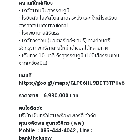
สถานที่ใกล้เคียง
- ใกล้สนามบินสุวรรณภูมิ
- โรบินสัน ไลฟ์สไตล์ ลาดกระบัง และ ใกล้โรงเรียน
สารสาสน์ international
- โรงพยาบาลสิรินธร
- ใกล้ทางด่วน (มอเตอร์เวย์-ชลบุรี),ทางด่วนศรี
รัช,กรุงเทพกรีฑาสายใหม่ เข้าออกได้หลายทาง
- เดินทาง 10 นาที ถึงสุวรรณภูมิ (ไม่มีเสียงรบกวน
จากเครื่องบิน)
แผนที่
https://goo.gl/maps/GLP86HU9BDT3TPHv6
ราคาขาย 6,980,000 บาท
สนใจติดต่อ
บริษัท เซ็นทรัลโฮม พร็อพเพอร์ตี้ จำกัด
คุณ ชลิตพล สุนทรวิจิตร ( พล )
Mobile : 085-444-4042 , Line :
banktheknow