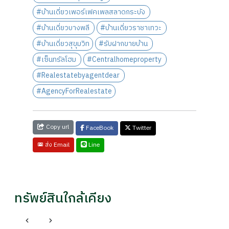
#บ้านเดี่ยวเพอร์เฟคเพลสลาดกระบัง
#บ้านเดี่ยวบางพลี
#บ้านเดี่ยวราชาเทวะ
#บ้านเดี่ยวสุขุมวิท
#รับฝากขายบ้าน
#เซ็นทรัลโฮม
#Centralhomeproperty
#Realestatebyagentdear
#AgencyForRealestate
Copy url
FaceBook
Twitter
Line
ส่ง Email
ทรัพย์สินใกล้เคียง