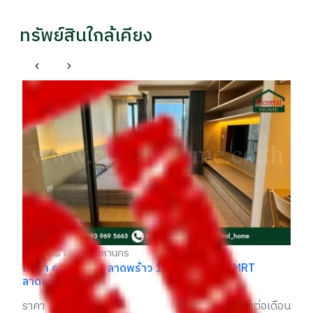
ทรัพย์สินใกล้เคียง
จตุจักร กรุงเทพมหานคร
บ้านเดี่ยว ซอยวิภาวดีรังสิต 36 ทำเลทอง รีโนเวทใหม่ สวย
มาก ราคาถูก
ราคา
฿ 23,000,000
เก๋ / 096xxxxx42
อเดือน