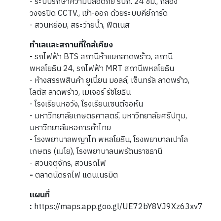
- ระบบรักษาความปลอดภัย รปภ. 24 ชม.,
กล้อง
วงจรปิด CCTV., เข้า-ออก ด้วยระบบคีย์การ์ด
- สวนหย่อม, สระว่ายน้ำ, ฟิตเนส
ทำเลและสถานที่ใกล้เคียง
- รถไฟฟ้า BTS สถานีห้าแยกลาดพร้าว, สถานี
พหลโยธิน 24, รถไฟฟ้า MRT สถานีพหลโยธิน
- ห้างสรรพสินค้า ยูเนี่ยน มอลล์, เซ็นทรัล ลาดพร้าว,
โลตัส ลาดพร้าว, เมเจอร์ รัชโยธิน
- โรงเรียนหอวัง, โรงเรียนเซนต์จอห์น
- มหาวิทยาลัยเกษตรศาสตร์, มหาวิทยาลัยศรีปทุม,
มหาวิทยาลัยหอการค้าไทย
- โรงพยาบาลพญาไท พหลโยธิน, โรงพยาบาลเปาโล
เกษตร (เมโย), โรงพยาบาลนพรัตนราชธานี
- สวนจตุจักร, สวนรถไฟ
-
ตลาดนัดรถไฟ แดนเนรมิต
แผนที่
:
https://maps.app.goo.gl/UE72bY8VJ9Xz63xv7