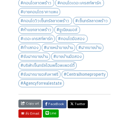
#คอนโดลาดพร้าว
#คอนโดเดอะเครสท์พาร์ค
#ขายคอนโดราคาแพง
#คอนโดวิวเซ็นทรัลลาดพร้าว
#เซ็นทรัลลาดพร้าว
#ห้าแยกลาดพร้าว
#ยูเนียนมอล์
#เดอะเครสท์พาร์ค
#คอนโดมือสอง
#ทำเลทอง
#นายหน้าขายบ้าน
#ฝากขายบ้าน
#รับฝากขายบ้าน
#ขายบ้านมือสอง
#บริษัทเซ็นทรัลโฮมพร็อพเพอร์ตี้
#รับฝากขายอสังหาฟรี
#Centralhomeproperty
#Agencyforrealestate
Copy url
FaceBook
Twitter
Line
ส่ง Email