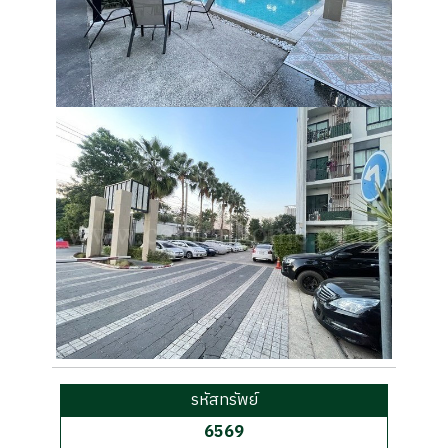
รหัสทรัพย์
6569