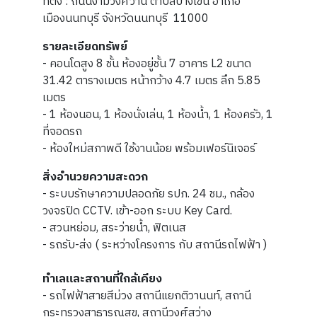
ที่ตั้ง : ถนนงามวงศ์วาน ตำบลบางเขน อำเภอ
เมืองนนทบุรี จังหวัดนนทบุรี 11000
รายละเอียดทรัพย์
- คอนโดสูง 8 ชั้น ห้องอยู่ชั้น 7 อาคาร L2 ขนาด
31.42 ตารางเมตร หน้ากว้าง 4.7 เมตร ลึก 5.85
เมตร
- 1 ห้องนอน, 1 ห้องนั่งเล่น, 1 ห้องน้ำ, 1 ห้องครัว, 1
ที่จอดรถ
- ห้องใหม่สภาพดี ใช้งานน้อย พร้อมเฟอร์นิเจอร์
สิ่งอำนวยความสะดวก
- ระบบรักษาความปลอดภัย รปภ. 24 ชม., กล้อง
วงจรปิด CCTV. เข้า-ออก ระบบ Key Card.
- สวนหย่อม, สระว่ายน้ำ, ฟิตเนส
- รถรับ-ส่ง ( ระหว่างโครงการ กับ สถานีรถไฟฟ้า )
ทำเลและสถานที่ใกล้เคียง
- รถไฟฟ้าสายสีม่วง สถานีแยกติวานนท์, สถานี
กระทรวงสาธารณสุข, สถานีวงศ์สว่าง