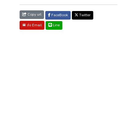
Copy url
FaceBook
Twitter
Line
ส่ง Email