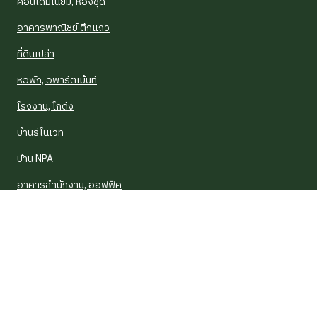
คอนโดมิเนียม, ห้องชุด
อาคารพาณิชย์ ตึกแถว
ที่ดินเปล่า
หอพัก, อพาร์ตเม้นท์
โรงงาน, โกดัง
บ้านรีโนเวท
บ้าน NPA
อาคารสำนักงาน, ออฟฟิศ
บ้านแฝด
ช่องทางการติดต่อเพิ่มเติม