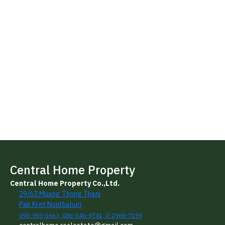
Central Home Property
Central Home Property Co.,Ltd.
29/63 Muang Thong Thani
Pak Kret Nonthaburi
093-969-5663, 086-546-9741, 0-2968-7199