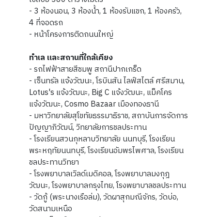
- 3 ห้องนอน, 3 ห้องน้ำ, 1 ห้องรับแขก, 1 ห้องครัว,
4 ที่จอดรถ
- หน้าโครงการติดถนนใหญ่
ทำเล และสถานที่ใกล้เคียง
- รถไฟฟ้าสายสีชมพู สถานีปากเกร็ด
- เซ็นทรัล แจ้งวัฒนะ, โรบินสัน ไลฟ์สไตล์ ศรีสมาน,
Lotus's แจ้งวัฒนะ, Big C แจ้งวัฒนะ, แม็คโคร
แจ้งวัฒนะ, Cosmo Bazaar เมืองทองธานี
- มหาวิทยาลัยสุโขทัยธรรมาธิราช, สถาบันการจัดการ
ปัญญาภิวัฒน์, วิทยาลัยการชลประทาน
- โรงเรียนสวนกุหลาบวิทยาลัย นนทบุรี, โรงเรียน
พระหฤทัยนนทบุรี, โรงเรียนอัมพรไพศาล, โรงเรียน
ชลประทานวิทยา
- โรงพยาบาลเวิลด์เมดิคอล, โรงพยาบาลมงกุฎ
วัฒนะ, โรงพยาบาลกรุงไทย, โรงพยาบาลชลประทาน
- วัดกู้ (พระนางเรือล่ม), วัดผาสุกมณีจักร, วัดบ่อ,
วัดสนามเหนือ