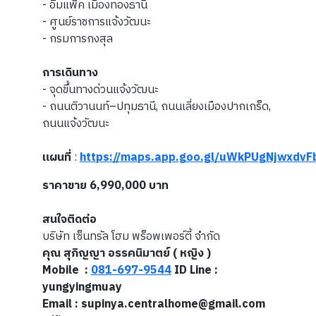
- อิมแพ็ค เมืองทองธานี
- ศูนย์ราชการแจ้งวัฒนะ
- กรมการกงสุล
การเดินทาง
- จุดขึ้นทางด่วนแจ้งวัฒนะ
- ถนนติวานนท์–ปทุมธานี, ถนนเลี่ยงเมืองปากเกร็ด,
ถนนแจ้งวัฒนะ
แผนที่
:
https://maps.app.goo.gl/uWkPUgNjwxdvF
ราคาขาย 6,990,000
บาท
สนใจติดต่อ
บริษัท เซ็นทรัล โฮม พร็อพเพอร์ตี้ จำกัด
คุณ สุภิญญา อรรคนิมาตย์ ( หญิง )
Mobile :
081-697-9544
ID Line :
yungyingmuay
Email : supinya.centralhome@gmail.com