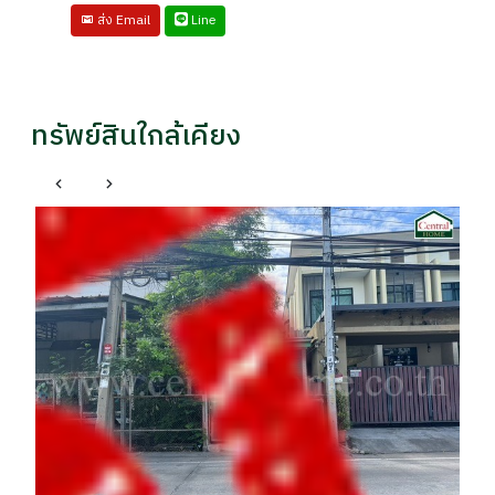
Line
ส่ง Email
ทรัพย์สินใกล้เคียง
ปากเกร็ด นนทบุรี
คอนโด เดอะคิทท์ ติวานนท์ ห้องมุม ขายต่ำกว่าประเมิน
บ้
ราคา
รา
฿ 1,600,000
฿
฿1,680,000
เจี๊ยบ / 086xxxxx40