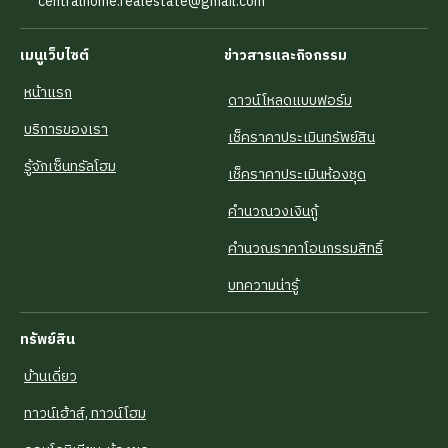
centralhome.realestate@gmail.com
เมนูเว็บไซต์
ข่าวสารและกิจกรรม
หน้าแรก
ดาวน์โหลดแบบฟอร์ม
บริการของเรา
เช็คราคาประเมินทรัพย์สิน
รู้จักเซ็นทรัลโฮม
เช็คราคาประเมินห้องชุด
คำนวณวงเงินกู้
คำนวณราคาโอนกรรมสิทธิ์
บทความน่ารู้
ทรัพย์สิน
บ้านเดี่ยว
ทาวน์เฮ้าส์, ทาวน์โฮม