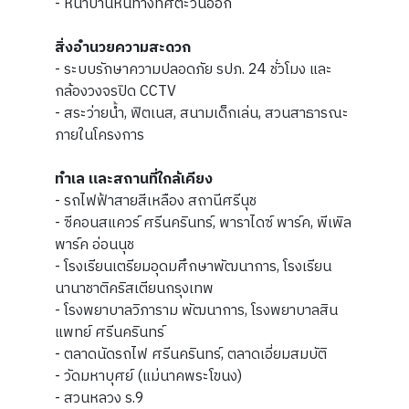
- หน้าบ้านหันทางทิศตะวันออก
สิ่งอำนวยความสะดวก
- ระบบรักษาความปลอดภัย รปภ. 24 ชั่วโมง และ
กล้องวงจรปิด CCTV
- สระว่ายน้ำ, ฟิตเนส, สนามเด็กเล่น, สวนสาธารณะ
ภายในโครงการ
ทำเล และสถานที่ใกล้เคียง
- รถไฟฟ้าสายสีเหลือง สถานีศรีนุช
- ซีคอนสแควร์ ศรีนครินทร์, พาราไดซ์ พาร์ค, พีเพิล
พาร์ค อ่อนนุช
- โรงเรียนเตรียมอุดมศึกษาพัฒนาการ, โรงเรียน
นานาชาติคริสเตียนกรุงเทพ
- โรงพยาบาลวิภาราม พัฒนาการ, โรงพยาบาลสิน
แพทย์ ศรีนครินทร์
- ตลาดนัดรถไฟ ศรีนครินทร์, ตลาดเอี่ยมสมบัติ
- วัดมหาบุศย์ (แม่นาคพระโขนง)
- สวนหลวง ร.9