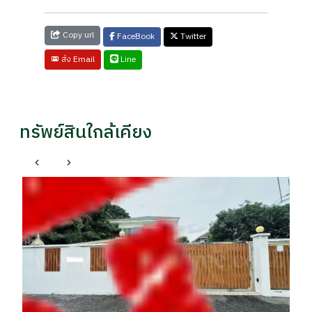
Copy url
FaceBook
Twitter
Line
ส่ง Email
ทรัพย์สินใกล้เคียง
ประเวศ กรุงเทพมหานคร
ทาวน์โฮม 3 ชั้น อ่อนนุช 66 (สุขุมวิท77) ราคาถูก
บ้
หล
ราคา
รา
฿ 3,999,000
฿
อนาคต / 064xxxxx44