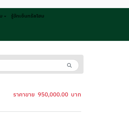
รม
รู้จักเซ็นทรัลโฮม
ราคาขาย
950,000.00
บาท