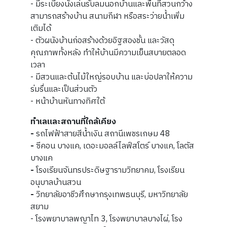
- มีระเบียงนั่งเล่นรับลมนอกบ้านและพื้นที่สวนกว้าง
สามารถสร้างบ้าน สนามกีฬา หรือสระว่ายน้ำเพิ่ม
เติมได้
- ตัวผนังบ้านก่อสร้างด้วยอิฐสองชั้น และวัสดุ
คุณภาพทั้งหลัง ทำให้บ้านมีความเย็นสบายตลอด
เวลา
- มีสวนและต้นไม้ใหญ่รอบบ้าน และบ่อปลาให้ความ
ร่มรื่นและเป็นส่วนตัว
- หน้าบ้านหันทางทิศใต้
ทำเลและสถานที่ใกล้เคียง
-
รถไฟฟ้าสายสีน้ำเงิน สถานีเพชรเกษม 48
-
ซีคอน บางแค, เดอะมอลล์ไลฟ์สโตร์ บางแค, โลตัส
บางแค
-
โรงเรียนจันทรประดิษฐารามวิทยาคม, โรงเรียน
อนุบาลบ้านสวน
-
วิทยาลัยอาชีวศึกษากรุงเทพธนบุรี, มหาวิทยาลัย
สยาม
- โรงพยาบาลพญาไท 3, โรงพยาบาลบางไผ่, โรง