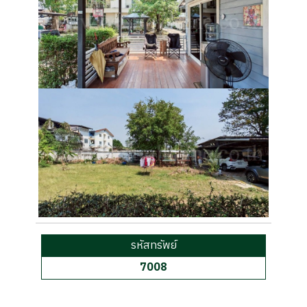
รหัสทรัพย์
7008