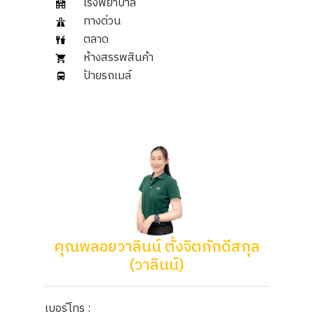
โรงพยาบาล
ทางด่วน
ตลาด
ห้างสรรพสินค้า
ป้ายรถเมล์
คุณพลอยวาลินน์​ ตั้งจิตภักดีสกุล
(วาลินน์)
เบอร์โทร :