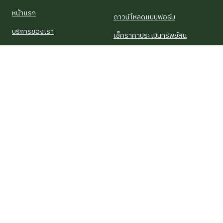
หน้าแรก
ดาวน์โหลดแบบฟอร์ม
บริการของเรา
เช็คราคาประเมินทรัพย์สิน
รู้จักเซ็นทรัลโฮม
เช็คราคาประเมินห้องชุด
คำนวณวงเงินกู้
คำนวณราคาโอนกรรมสิทธิ์
บทความน่ารู้
ทรัพย์สิน
บ้านเดี่ยว
ทาวน์เฮ้าส์, ทาวน์โฮม
คอนโดมิเนียม, ห้องชุด
อาคารพาณิชย์ ตึกแถว