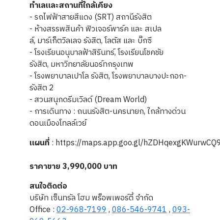
ทำเลและสถานที่ใกล้เคียง
- รถไฟฟ้าสายสีแดง (SRT) สถานีรังสิต
- ห้างสรรพสินค้า ฟิวเจอร์พาร์ค และ สเปล
ล์, มาร์เก็ตวิลเลจ รังสิต, โลตัส และ บิ๊กซี
- โรงเรียนอนุบาลฟ้าสิรินทร์, โรงเรียนโชคชัย
รังสิต, มหาวิทยาลัยนอร์ทกรุงเทพ
- โรงพยาบาลเปาโล รังสิต, โรงพยาบาลบางปะกอก-
รังสิต 2
- สวนสนุกดรีมเวิลด์ (Dream World)
- การเดินทาง : ถนนรังสิต-นครนายก, ใกล้ทางด่วน
ดอนเมืองโทลล์เวย์
แผนที่
: https://maps.app.goo.gl/hZDHqexgKWurwCQ
ราคาขาย 3,990,000 บาท
สนใจติดต่อ
บริษัท เซ็นทรัล โฮม พร็อพเพอร์ตี้ จำกัด
Office :
02-968-7199
,
086-546-9741
,
093-