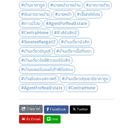
#บ้านราคาถูก
#นายหน้าขายบ้าน
#ฝากขายบ้าน
#รับฝากขายบ้าน
#นายหน้า
#เซ็นทรัลโฮม
#ทาวน์โฮม
#AgentForRealEstate
#CentralHome
#สีวลีรังสิต2
#SiwaleeRangsit2
#บ้านเดี่ยวรังสิต
#บ้านเดี่ยวธัญบุรี
#บ้านเดี่ยวเนื้อที่เยอะ
#บ้านเดี่ยวใกล้ฟิวเจอร์รังสิต
#บ้านแลนด์แอนด์เฮ้าส์มือสอง
#บ้านมือสองสภาพดี
#บ้านเดี่ยวปทุมธานีราคาถูก
#AgentForRealEstate
#CentralHome
Copy url
FaceBook
Twitter
Line
ส่ง Email