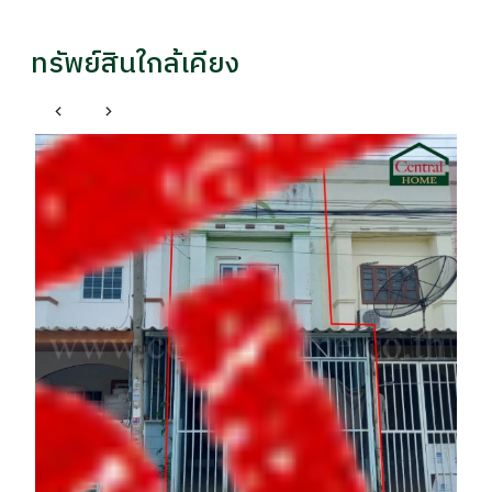
ทรัพย์สินใกล้เคียง
ธัญบุรี ปทุมธานี
ธ
ทาวน์เฮ้าส์ บ้านชมฟ้า - วรางกูล รังสิตคลอง 2 ต่อเติมเต็ม
ทา
ราคา
รา
฿ 2,100,000
฿
ก้อง / 095xxxxx18