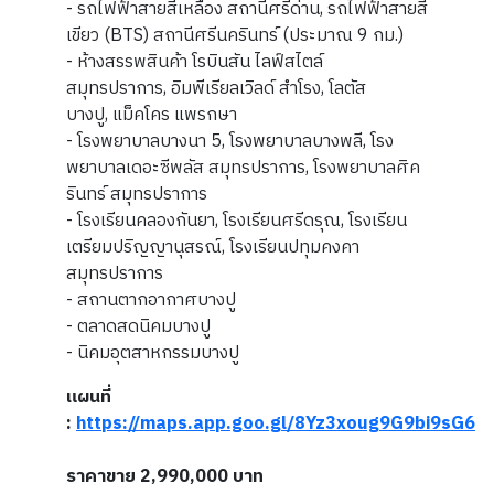
- รถไฟฟ้าสายสีเหลือง สถานีศรีด่าน, รถไฟฟ้าสายสี
เขียว (BTS) สถานีศรีนครินทร์ (ประมาณ 9 กม.)
- ห้างสรรพสินค้า โรบินสัน ไลฟ์สไตล์
สมุทรปราการ, อิมพีเรียลเวิลด์ สำโรง, โลตัส
บางปู, แม็คโคร แพรกษา
- โรงพยาบาลบางนา​ 5, โรงพยาบาลบางพลี, โรง
พยาบาลเดอะซีพลัส สมุทรปราการ, โรงพยาบาลศิค
รินทร์ สมุทรปราการ
- โรงเรียนคลองกันยา, โรงเรียนศรีดรุณ, โรงเรียน
เตรียมปริญญานุสรณ์, โรงเรียนปทุมคงคา
สมุทรปราการ
- สถานตากอากาศบางปู
- ตลาดสดนิคมบางปู
- นิคมอุตสาหกรรมบางปู
แผนที่
:
https://maps.app.goo.gl/8Yz3xoug9G9bi9sG6
ราคาขาย 2,990,000 บาท