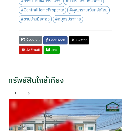
#ทาวน์โฮม44ตารางวา
#บ้านราคาไม่ถึง3ล้าน
#CentralHomeProperty
#คุณทรายเซ็นทรัลโฮม
#ขายบ้านมือสอง
#สมุทรปราการ
Copy url
FaceBook
Twitter
Line
ส่ง Email
ทรัพย์สินใกล้เคียง
บางพลี สมุทรปราการ
ทาวน์โฮม สิริ เพลส บางนา-เทพารักษ์ ถนนเมน ต้น
บ้
โครงการ
โ