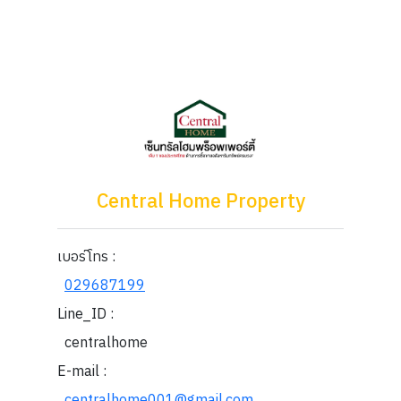
Central Home Property
เบอร์โทร :
029687199
Line_ID :
centralhome
E-mail :
centralhome001@gmail.com