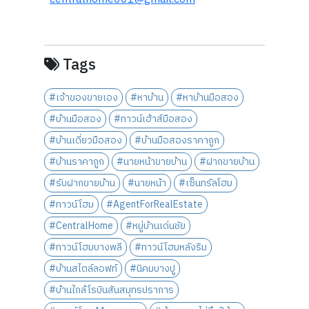
Tags
#เจ้าของขายเอง
#หาบ้าน
#หาบ้านมือสอง
#บ้านมือสอง
#ทาวน์เฮ้าส์มือสอง
#บ้านเดี่ยวมือสอง
#บ้านมือสองราคาถูก
#บ้านราคาถูก
#นายหน้าขายบ้าน
#ฝากขายบ้าน
#รับฝากขายบ้าน
#นายหน้า
#เซ็นทรัลโฮม
#ทาวน์โฮม
#AgentForRealEstate
#CentralHome
#หมู่บ้านเด่นชัย
#ทาวน์โฮมบางพลี
#ทาวน์โฮมหลังริม
#บ้านสไตล์ลอฟท์
#นิคมบางปู
#บ้านใกล้โรบินสันสมุทรปราการ