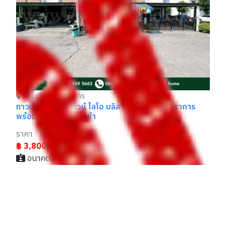
ราคา
รา
฿ 3,250,000
฿
ทราย / 096xxxxx55