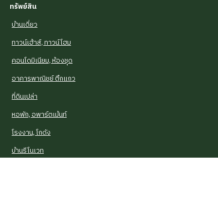
ทรัพย์สิน
บ้านเดี่ยว
ทาวน์เฮ้าส์, ทาวน์โฮม
คอนโดมิเนียม, ห้องชุด
อาคารพาณิชย์ ตึกแถว
ที่ดินเปล่า
หอพัก, อพาร์ตเม้นท์
โรงงาน, โกดัง
บ้านรีโนเวท
บ้าน NPA
อาคารสำนักงาน, ออฟฟิศ
บ้านแฝด