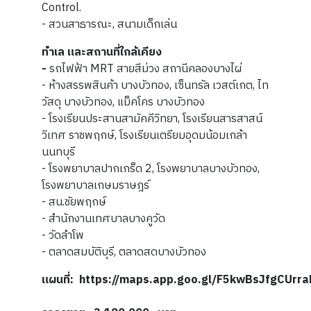
Control.
- สวนสาธารณะ, สนามเด็กเล่น
ทำเล และสถานที่ใกล้เคียง
-
รถไฟฟ้า MRT สายสีม่วง สถานีคลองบางไผ่
- ห้างสรรพสินค้า บางบัวทอง, เซ็นทรัล เวสต์เกต, ไท
วัสดุ บางบัวทอง, แม็คโคร บางบัวทอง
- โรงเรียนประสานสามัคคีวิทยา, โรงเรียนสารสาสน์
วิเทศ ราชพฤกษ์, โรงเรียนเตรียมอุดมน้อมเกล้า
นนทบุรี
- โรงพยาบาลปากเกร็ด 2, โรงพยาบาลบางบัวทอง,
โรงพยาบาลเกษมราษฎร์
- สน.ชัยพฤกษ์
- สำนักงานเทศบาลบางคูวัด
- วัดลำโพ
- ตลาดสมบัติบุรี, ตลาดสดบางบัวทอง
แผนที่: https://maps.app.goo.gl/F5kwBsJfgCUrr