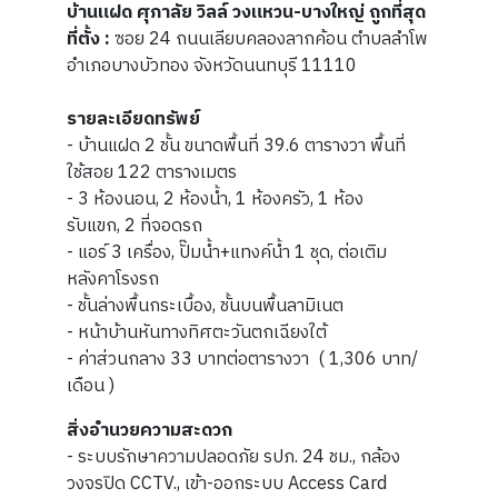
บ้านแฝด ศุภาลัย วิลล์ วงแหวน-บางใหญ่ ถูกที่สุด
ที่ตั้ง :
ซอย 24 ถนนเลียบคลองลากค้อน ตำบลลำโพ
อำเภอบางบัวทอง จังหวัดนนทบุรี 11110
รายละเอียดทรัพย์
- บ้านแฝด 2 ชั้น ขนาดพื้นที่ 39.6 ตารางวา พื้นที่
ใช้สอย 122 ตารางเมตร
- 3 ห้องนอน, 2 ห้องน้ำ, 1 ห้องครัว, 1 ห้อง
รับแขก, 2 ที่จอดรถ
- แอร์ 3 เครื่อง, ปั๊มน้ำ+แทงค์น้ำ 1 ชุด, ต่อเติม
หลังคาโรงรถ
- ชั้นล่างพื้นกระเบื้อง, ชั้นบนพื้นลามิเนต
- หน้าบ้านหันทางทิศตะวันตกเฉียงใต้
- ค่าส่วนกลาง 33 บาทต่อตารางวา ( 1,306 บาท/
เดือน )
สิ่งอำนวยความสะดวก
- ระบบรักษาความปลอดภัย รปภ. 24 ชม., กล้อง
วงจรปิด CCTV., เข้า-ออกระบบ Access Card