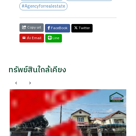
#Agencyforrealestate
Copy url
FaceBook
Twitter
Line
ส่ง Email
ทรัพย์สินใกล้เคียง
บางบัวทอง นนทบุรี
ทาวน์โฮม สัมมากร อเวนิว ชัยพฤกษ์ - วงแหวน ใกล้ MRT
บ้
คลองบางไผ่
รา
ราคา
฿
฿ 3,700,000