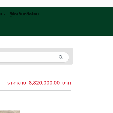
รม
รู้จักเซ็นทรัลโฮม
ราคาขาย
8,820,000.00
บาท