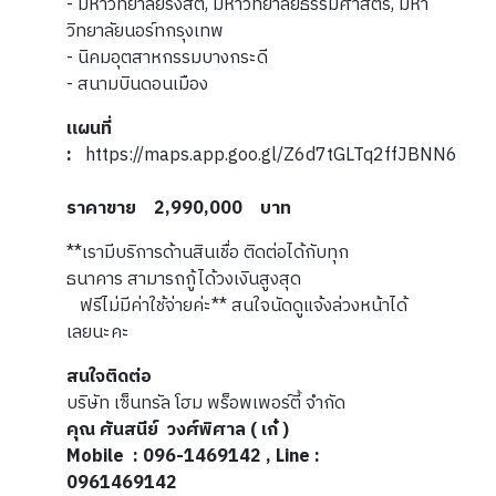
- มหาวิทยาลัยรังสิต, มหาวิทยาลัยธรรมศาสตร์, มหา
วิทยาลัยนอร์ทกรุงเทพ
- นิคมอุตสาหกรรมบางกระดี
- สนามบินดอนเมือง
แผนที่
:
https://maps.app.goo.gl/Z6d7tGLTq2ffJBNN6
ราคาขาย 2,990,000 บาท
**เรามีบริการด้านสินเชื่อ ติดต่อได้กับทุก
ธนาคาร สามารถกู้ได้วงเงินสูงสุด
ฟรีไม่มีค่าใช้จ่ายค่ะ** สนใจนัดดูแจ้งล่วงหน้าได้
เลยนะคะ
สนใจติดต่อ
บริษัท เซ็นทรัล โฮม พร็อพเพอร์ตี้ จำกัด
คุณ ศันสนีย์ วงศ์พิศาล ( เก๋ )
Mobile
: 096-1469142 , Line :
0961469142