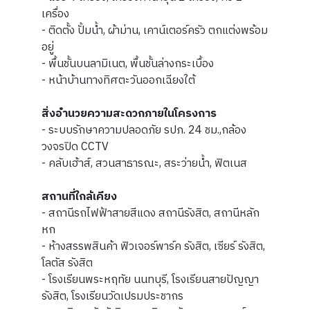
เครื่อง
- ติดตั้ง ปั้มน้ำ, ผ้าม่าน, เคาน์เตอร์ครัว ตกแต่งพร้อม
อยู่
- พื้นชั้นบนลามิเนต, พื้นชั้นล่างกระเบื้อง
- หน้าบ้านทางทิศตะวันออกเฉียงใต้
สิ่งอำนวยความสะดวกภายในโครงการ
- ระบบรักษาความปลอดภัย รปภ. 24 ชม.,กล้อง
วงจรปิด CCTV
- คลับเฮ้าส์, สวนสาธารณะ, สระว่ายน้ำ, ฟิตเนส
สถานที่ใกล้เคียง
- สถานีรถไฟฟ้าสายสีแดง สถานีรังสิต, สถานีหลัก
หก
- ห้างสรรพสินค้า ฟิวเจอร์พาร์ค รังสิต, เซียร์ รังสิต,
โลตัส รังสิต
- โรงเรียนพระหฤทัย นนทบุรี, โรงเรียนสายปัญญา
รังสิต, โรงเรียนวัดเปรมประชากร