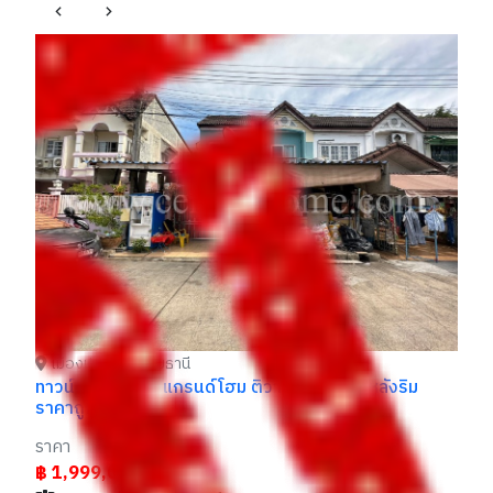
เมืองปทุมธานี ปทุมธานี
เ
ทาวน์โฮม ดีไลท์ เดอลอฟท์ เมืองเอก - ม.รังสิต ราคาถูก
ทา
ราคา
รา
฿ 2,450,000
฿
แก้วตา / 083xxxxx38