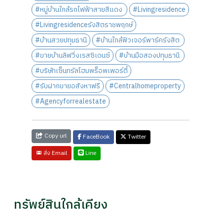
#หมู่บ้านใกล้รถไฟฟ้าสายสีแดง
#Livingresidence
#Livingresidenceรังสิตราชพฤกษ์
#บ้านสวยปทุมธานี
#บ้านใกล้ฟิวเจอร์พาร์ครังสิต
#ขายบ้านลิฟวิ่งเรสซิเดนซ์
#บ้านมือสองปทุมธานี
#บริษัทเซ็นทรัลโฮมพร็อพเพอร์ตี้
#รับฝากขายอสังหาฟรี
#Centralhomeproperty
#Agencyforrealestate
Copy url
FaceBook
Twitter
Line
ส่ง Email
ทรัพย์สินใกล้เคียง