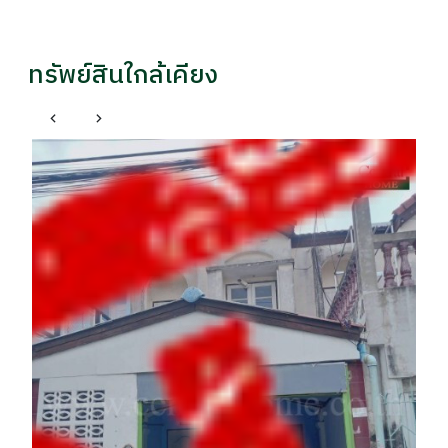
ทรัพย์สินใกล้เคียง
เ
บ้
รา
฿
ี