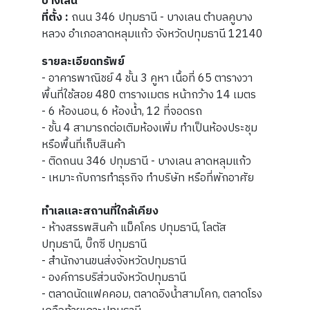
บางเลน
ที่ตั้ง :
ถนน 346 ปทุมธานี - บางเลน ตำบลคูบาง
หลวง อำเภอลาดหลุมแก้ว จังหวัดปทุมธานี 12140
รายละเอียดทรัพย์
- อาคารพาณิชย์ 4 ชั้น 3 คูหา เนื้อที่ 65 ตารางวา
พื้นที่ใช้สอย 480 ตารางเมตร หน้ากว้าง 14 เมตร
- 6 ห้องนอน, 6 ห้องน้ำ, 12 ที่จอดรถ
- ชั้น 4 สามารถต่อเติมห้องเพิ่ม ทำเป็นห้องประชุม
หรือพื้นที่เก็บสินค้า
- ติดถนน 346 ปทุมธานี - บางเลน ลาดหลุมแก้ว
- เหมาะกับการทำธุรกิจ ทำบริษัท หรือที่พักอาศัย
ทำเลและสถานที่ใกล้เคียง
- ห้างสรรพสินค้า แม็คโคร ปทุมธานี, โลตัส
ปทุมธานี, บิ๊กซี ปทุมธานี
- สำนักงานขนส่งจังหวัดปทุมธานี
- องค์การบริส่วนจังหวัดปทุมธานี
- ตลาดนัดแฟคคอม, ตลาดอิงน้ำสามโคก, ตลาดโรง