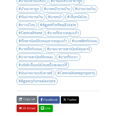
#บ้านเดี่ยวมือสอง
#บ้านมือสองราคาถูก
#บ้านราคาถูก
#นายหน้าขายบ้าน
#ฝากขายบ้าน
#รับฝากขายบ้าน
#นายหน้า
#เซ็นทรัลโฮม
#ทาวน์โฮม
#AgentForRealEstate
#CentralHome
#ขายตึกลาดหลุมแก้ว
#ตึกพาณิชย์ติดถนนลาดหลุมแก้ว
#ออฟฟิศติดถนน
#ขายตึกติดถนน
#ขายอาคารพาณิชย์ปทุมธานี
#อาคารพานิชย์ติดถนน
#ขายตึกแถว
#บริษัทเซ็นทรัลโฮมพร็อพเพอร์ตี้
#รับฝากขายอสังหาฟรี
#Centralhomeproperty
#Agencyforrealestate
Copy url
FaceBook
Twitter
Line
ส่ง Email