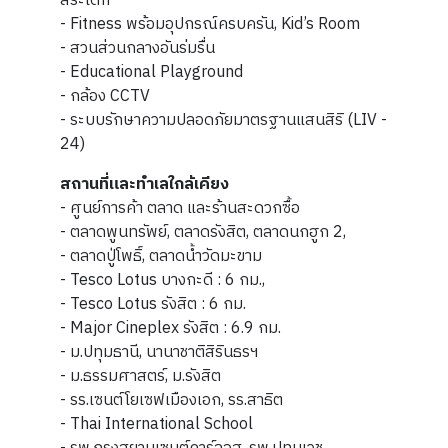
สระเด็ก
- Fitness พร้อมอุปกรณ์ครบครัน, Kid’s Room
- สวนส่วนกลางอันร่มรื่น
- Educational Playground
- กล้อง CCTV
- ระบบรักษาความปลอดภัยมาตรฐานแสนสิริ (LIV -
24)
สถานที่และทำเลใกล้เคียง
- ศูนย์การค้า ตลาด และร้านสะดวกซื้อ
- ตลาดพูนทรัพย์, ตลาดรังสิต, ตลาดนกฮูก 2,
- ตลาดปู่โพธิ์, ตลาดน้ำวัดมะขาม
- Tesco Lotus บางกะดี : 6 กม.,
- Tesco Lotus รังสิต : 6 กม.
- Major Cineplex รังสิต : 6.9 กม.
- ม.ปทุมธานี, นานาชาติสิรินธรฯ
- ม.ธรรมศาสตร์, ม.รังสิต
- รร.เซนต์โยเซฟเมืองเอก, รร.สาธิต
- Thai International School