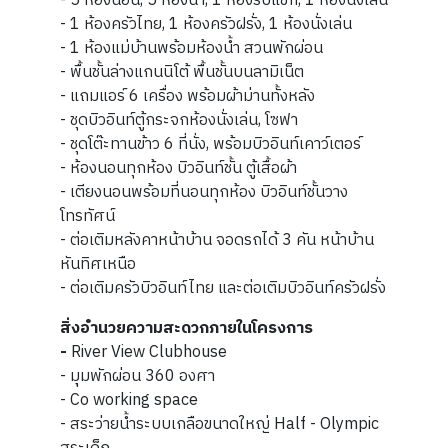
- 5 ห้องนอน, 5 ห้องน้ำ, 1 ห้องรับแขก, 1 ห้องนั่งเล่น
- 1 ห้องครัวไทย, 1 ห้องครัวฝรั่ง, 1 ห้องนั่งเล่น
- 1 ห้องแม่บ้านพร้อมห้องน้ำ สวนพักผ่อน
- พื้นชั้นล่างแกนนิโต้ พื้นชั้นบนลามิเน็ต
- แถมแอร์ 6 เครื่อง พร้อมผ้าม่านทั้งหลัง
- ชุดบิวอินท์ตู้กระจกห้องนั่งเล่น, โซฟา
- ชุดโต๊ะทานข้าว 6 ที่นั่ง, พร้อมบิวอินท์เคาว์เตอร์
- ห้องนอนทุกห้อง บิวอินท์ชั้น ตู้เสื้อผ้า
- เตียงนอนพร้อมที่นอนทุกห้อง บิวอินท์ชั้นวาง
โทรทัศน์
- ต่อเติมหลังคาหน้าบ้าน จอดรถได้ 3 คัน หน้าบ้าน
หันทิศเหนือ
- ต่อเติมครัวบิวอินท์ไทย และต่อเติมบิวอินท์ครัวฝรั่ง
สิ่งอำนวยความสะดวกภายในโครงการ
-
River View Clubhouse
- มุุมพักผ่อน 360 องศา
- Co working space
- สระว่ายน้ำระบบเกลือขนาดใหญ่ Half - Olympic