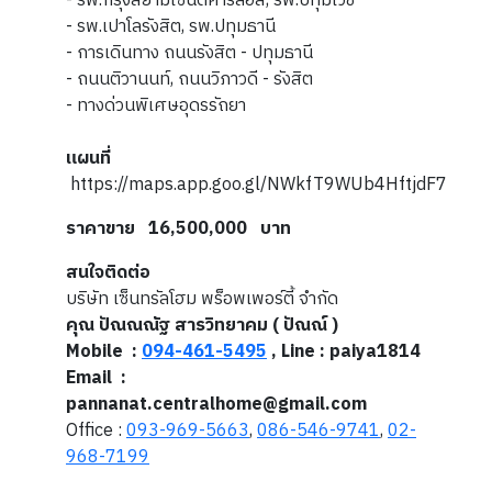
- รพ.กรุงสยามเซนต์คาร์ลอส, รพ.ปทุมเวช
- รพ.เปาโลรังสิต, รพ.ปทุมธานี
- การเดินทาง ถนนรังสิต - ปทุมธานี
- ถนนติวานนท์, ถนนวิภาวดี - รังสิต
- ทางด่วนพิเศษอุดรรัถยา
แผนที่
https://maps.app.goo.gl/NWkfT9WUb4HftjdF7
ราคาขาย 16,500,000 บาท
สนใจติดต่อ
บริษัท เซ็นทรัลโฮม พร็อพเพอร์ตี้ จำกัด
คุณ ปัณณณัฐ สารวิทยาคม ( ปัณณ์ )
Mobile :
094-461-5495
, Line : paiya1814
Email :
pannanat.centralhome@gmail.com
Office :
093-969-5663
,
086-546-9741
,
02-
968-7199