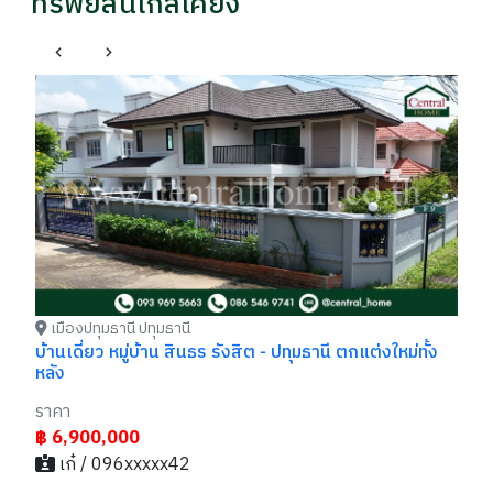
ทรัพย์สินใกล้เคียง
เมืองปทุมธานี ปทุมธานี
เ
ทาวน์โฮม ศุภาลัย พรีโม่ รังสิต ถูกสุดในโครงการ
ทา
ราคา
รา
฿ 2,990,000
฿
เก๋ / 096xxxxx42