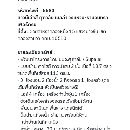
รหัสทรัพย์ : 5583
ทาวน์เฮ้าส์ ศุภาลัย เบลล่า วงแหวน-รามอินทรา
เฟอร์ครบ
ที่ตั้ง :
ซอยสุเหร่าคลองหนึ่ง 15 แขวงบางชัน เขต
คลองสามวา กทม. 10510
รายละเอียดทรัพย์ :
- พัฒนาโครงการ โดย บมจ.ศุภาลัย / Supalai
- แบบบ้าน ศุภโชติ
ทาวน์โฮม 2 ชั้น เนื้อที่ 18.7 ตร.ว.
ขนาดพื้นที่ใช้สอย 113 ตร.ม.
- 3 ห้องนอน 2 ห้องน้ำ 2 ที่จอดรถ 1 ห้องครัว (ต่อ
เติมพื้นที่ด้านหลังเป็นครัวอย่างดี)
- แอร์ 4 เครื่อง, เครื่องทำน้ำอุ่น 1 เครื่อง
- ต่อเติมหลังคาโรงจอดรถไว้พร้อมใช้งาน
- พื้นบน ลามิเนท พื้นล่าง แกรนิตโต้
- ปั้มน้ำ, แท๊งค์น้ำ, ผ้าม่าน พร้อมใช้งาน
- หน้าบ้านหันทิศเหนือ
- ค่าส่วนกลาง : 30 บาท/ตร.วา/เดือน ชำระล่วงหน้า