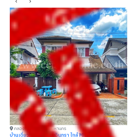
คลองสามวา กรุงเทพมหานคร
ทาวน์เฮ้าส์ บ้านเพชรไพลินวิลล์ ซอยพระยาสุเรนทร์
บ้
30 คลองสามวา
มุ
ราคา
รา
฿ 1,630,000
฿
แก้วตา / 083xxxxx38